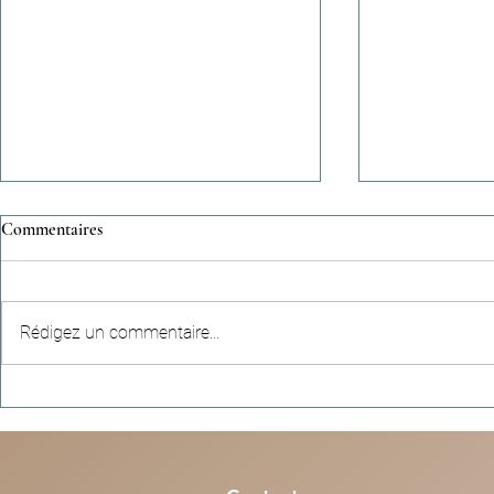
Commentaires
Rédigez un commentaire...
Récits célestes (n°95) - Une
Colonies de v
empreinte qui dépasse la durée
nos enfants so
d’une vie
à Paris, Lyon,