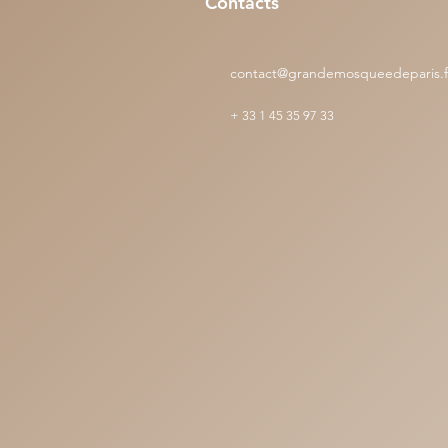
Contacts
contact@grandemosqueedeparis.f
+
33 1 45 35 97 33