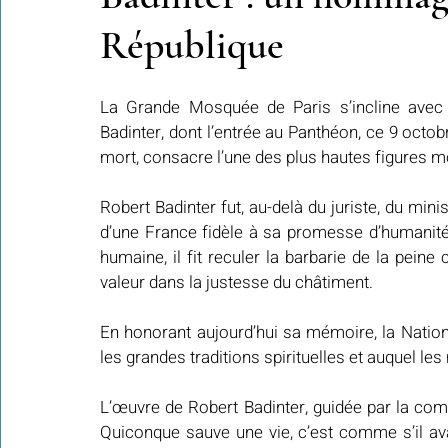
République
Colonies de vacances Algérie 2024
​​Focus sur une actualité
La Grande Mosquée de Paris s’incline avec
Badinter, dont l’entrée au Panthéon, ce 9 octobr
mort, consacre l’une des plus hautes figures m
Le Hadith de la semaine
Les Noms et Attributs d'Allah
Regar
Robert Badinter fut, au-delà du juriste, du minis
d’une France fidèle à sa promesse d’humanité. 
Les Mots Voyageurs
humaine, il fit reculer la barbarie de la peine
valeur dans la justesse du châtiment.
En honorant aujourd’hui sa mémoire, la Nation c
les grandes traditions spirituelles et auquel 
L’œuvre de Robert Badinter, guidée par la comp
Quiconque sauve une vie, c’est comme s’il avai