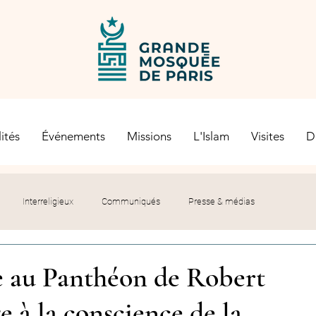
ités
Événements
Missions
L'Islam
Visites
D
Interreligieux
Communiqués
Presse & médias
s religieuses
Société civile
Certification Halal
 au Panthéon de Robert
 à la conscience de la
let du Recteur
Histoire
Contexte politique