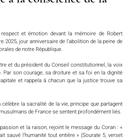
Notre mosquée
Sabil al-Iman
Récits célestes
 respect et émotion devant la mémoire de Robert 
e 2025, jour anniversaire de l’abolition de la peine de 
orales de notre République.
d fraternel
Lumière et lieux saints
De la Révélation à nos jours
tre et du président du Conseil constitutionnel, la voix 
Par son courage, sa droiture et sa foi en la dignité 
 capitale et rappela à chacun que la justice trouve sa 
élèbre la sacralité de la vie, principe que partagent 
les musulmans de France se sentent profondément liés.
assion et la raison, rejoint le message du Coran : « 
t sauvé l’humanité tout entière » (Sourate 5, verset 