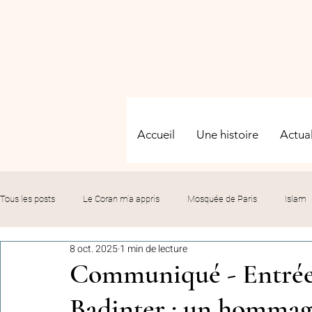
Accueil
Une histoire
Actual
Tous les posts
Le Coran m’a appris
Mosquée de Paris
Islam
8 oct. 2025
1 min de lecture
Evénements
Solidarité
Formation
Culture
Fête
Communiqué - Entrée
Badinter : un hommage
commémorations
Hommage
Fédération GMP
Le bil