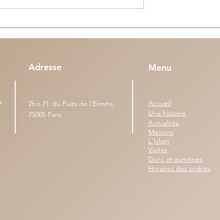
s (n°95) - Une
Colonies de vacances en Algérie
 dépasse la durée
nos enfants sont tous bien rentr
à Paris, Lyon, Marseille et Lille
Adresse
Menu
r
Accueil
2bis Pl. du Puits de l'Ermite,
Une histoire
75005 Paris
Actualités
Missions
L'Islam
Visites
Dons et aumônes
Horaires des prières