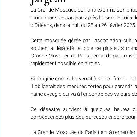
La Grande Mosquée de Paris exprime son entière
musulmans de Jargeau après l'incendie qui a dé
Colonies de vacances Algérie 2024
d’Orléans, dans la nuit du 25 au 26 février 2025.
​​Focus sur une actualité
Cette mosquée gérée par l’association culture
soutien, a déjà été la cible de plusieurs me
Le Hadith de la semaine
Les Noms et Attributs d'Allah
Regar
Grande Mosquée de Paris demande par conséquen
rapidement possible éclaircies.
Les Mots Voyageurs
Si l’origine criminelle venait à se confirmer, ce
Il obligerait des mesures fortes pour garantir la 
haine aveugle qui va à l’encontre des valeurs d
Ce désastre survient à quelques heures 
conséquences plus douloureuses encore pour l
La Grande Mosquée de Paris tient à remercier la