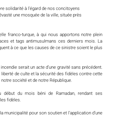
 solidarité à l’égard de nos concitoyens 
vasté une mosquée de la ville, située près 
Notre mosquée
Sabil al-Iman
Récits célestes
lle franco-turque, à qui nous apportons notre plein 
naces et tags antimusulmans ces derniers mois. La 
d fraternel
Lumière et lieux saints
De la Révélation à nos jours
t à ce que les causes de ce sinistre soient le plus 
t incendie serait un acte d’une gravité sans précédent. 
liberté de culte et la sécurité des fidèles contre cette 
e notre société et de notre République.
du début du mois béni de Ramadan, rendant ses 
es fidèles.
 municipalité pour son soutien et l’application d’une 