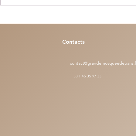
Hadiths apocryphes (n°4) -
Récits céleste
"Parler dans la mosquée consume
empreinte qui
les bonnes œuvres,comme le feu
d’une vie
consume le bois"
Contacts
contact@grandemosqueedeparis.f
+
33 1 45 35 97 33