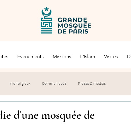
ités
Événements
Missions
L'Islam
Visites
D
Interreligieux
Communiqués
Presse & médias
s religieuses
Société civile
Certification Halal
ie d’une mosquée de
let du Recteur
Histoire
Contexte politique