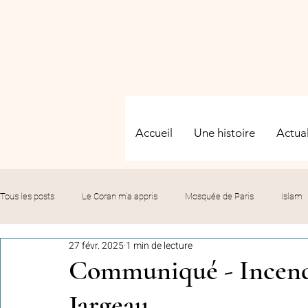
Accueil
Une histoire
Actual
Tous les posts
Le Coran m’a appris
Mosquée de Paris
Islam
27 févr. 2025
1 min de lecture
Evénements
Solidarité
Formation
Culture
Fête
Communiqué - Incend
Jargeau
commémorations
Hommage
Fédération GMP
Le bil