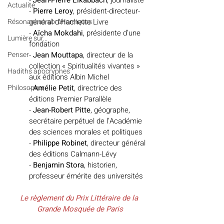
Actualité
- 
Pierre Leroy
, président-directeur-
général d’Hachette Livre 
Résonances abrahamiques
- 
Aïcha Mokdahi
, présidente d’une 
Lumière sur...
fondation 
- 
Jean Mouttapa
, directeur de la 
Penser
collection « Spiritualités vivantes » 
Hadiths apocryphes
aux éditions Albin Michel 
- 
Amélie Petit
, directrice des 
Philosopher
éditions Premier Parallèle 
- 
Jean-Robert Pitte
, géographe, 
secrétaire perpétuel de l’Académie 
des sciences morales et politiques 
- 
Philippe Robinet
, directeur général 
des éditions Calmann-Lévy 
- 
Benjamin Stora
, historien, 
professeur émérite des universités 
Le règlement du Prix Littéraire de la 
Grande Mosquée de Paris