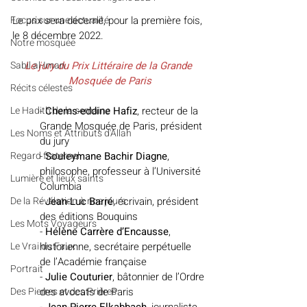
Le prix sera décerné, pour la première fois, 
​​Focus sur une actualité
le 8 décembre 2022.
Notre mosquée
Le jury du Prix Littéraire de la Grande 
Sabil al-Iman
Mosquée de Paris
Récits célestes
- 
Chems-eddine Hafiz
, recteur de la 
Le Hadith de la semaine
Grande Mosquée de Paris, président 
Les Noms et Attributs d'Allah
du jury
- 
Souleymane Bachir Diagne
, 
Regard fraternel
philosophe, professeur à l’Université 
Lumière et lieux saints
Columbia 
- 
Jean-Luc Barré
, écrivain, président 
De la Révélation à nos jours
des éditions Bouquins 
Les Mots Voyageurs
- 
Hélène Carrère d’Encausse
, 
historienne, secrétaire perpétuelle 
Le Vrai du Faux
de l’Académie française 
Portrait
- 
Julie Couturier
, bâtonnier de l’Ordre 
des avocats de Paris 
Des Pierres et des Prières
- 
Jean-Pierre Elkabbach
, journaliste 