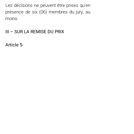
Les décisions ne peuvent être prises qu’en 
présence de six (06) membres du jury, au 
moins.
III – SUR LA REMISE DU PRIX
Article 5-
Les décisions du jury ne sont pas motivées 
et sont sans appel. Aucune réclamation 
contre ces décisions ne sera admise.
Le résultat de la délibération finale est 
communiqué au lauréat dans les vingt-
quatre heures qui suivent.
Le jury se réserve le choix de la date de 
communication du nom du lauréat.
Article 6-