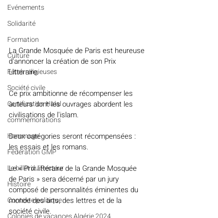
Evénements
Solidarité
Formation
La Grande Mosquée de Paris est heureuse 
Culture
d'annoncer la création de son Prix 
Littéraire.
Fêtes religieuses
Société civile
Ce prix ambitionne de récompenser les 
auteurs dont les ouvrages abordent les 
Certification Halal
civilisations de l'islam. 
commémorations
Deux catégories seront récompensées : 
Hommage
les essais et les romans.
Fédération GMP
Le « Prix littéraire de la Grande Mosquée 
Le billet du Recteur
de Paris » sera décerné par un jury 
Histoire
composé de personnalités éminentes du 
monde des arts, des lettres et de la 
Contexte politique
société civile.
Colonies de vacances Algérie 2024