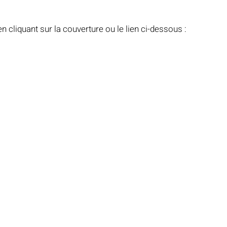
cliquant sur la couverture ou le lien ci-dessous : 
Notre mosquée
Sabil al-Iman
Récits célestes
d fraternel
Lumière et lieux saints
De la Révélation à nos jours