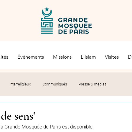
ités
Événements
Missions
L'Islam
Visites
D
Interreligieux
Communiqués
Presse & médias
s religieuses
Société civile
Certification Halal
de sens'
 la Grande Mosquée de Paris est disponible 
let du Recteur
Histoire
Contexte politique