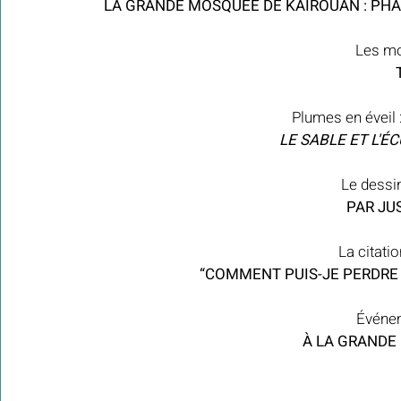
 LA GRANDE MOSQUÉE DE KAIROUAN : PHA
 Les m
Plumes en éveil 
 LE SABLE ET L'É
Le dessi
PAR JU
La citati
“COMMENT PUIS-JE PERDRE F
Événem
À LA GRANDE