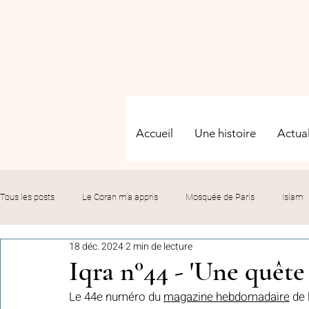
Accueil
Une histoire
Actual
Tous les posts
Le Coran m’a appris
Mosquée de Paris
Islam
18 déc. 2024
2 min de lecture
Evénements
Solidarité
Formation
Culture
Fête
Iqra n°44 - 'Une quête 
Le 44e numéro du 
magazine hebdomadaire
 de
commémorations
Hommage
Fédération GMP
Le bil