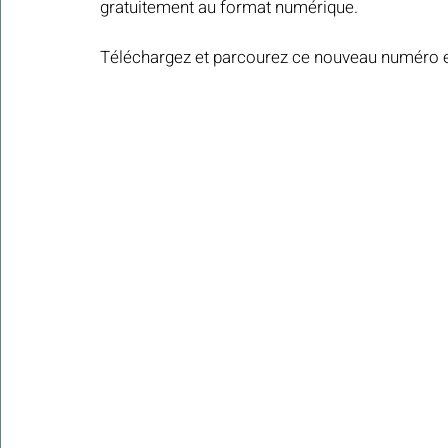
gratuitement au format numérique.
Téléchargez et parcourez ce nouveau numéro en 
Colonies de vacances Algérie 2024
​​Focus sur une actualité
Le Hadith de la semaine
Les Noms et Attributs d'Allah
Regar
Les Mots Voyageurs