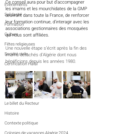
Ce conseil aura pour but d’accompagner 
Evénements
les imams et les mourchidates de la GMP 
Solidarité
œuvrant dans toute la France, de renforcer 
leur formation continue, d’interagir avec les 
Formation
associations gestionnaires des mosquées 
Culture
qui nous sont affiliées. 
Fêtes religieuses
Une nouvelle étape s’écrit après la fin des 
Société civile
imams détachés d’Algérie dont nous 
bénéficions depuis les années 1980.
Certification Halal
commémorations
Hommage
Fédération GMP
Le billet du Recteur
Histoire
Contexte politique
Colonies de vacances Algérie 2024