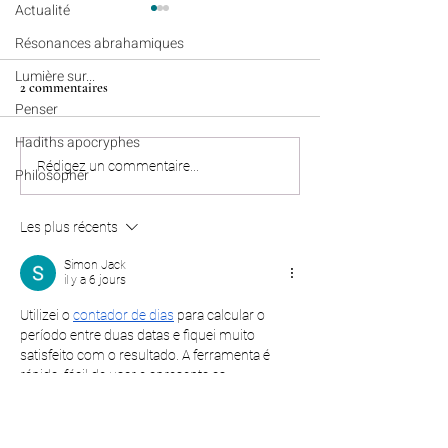
Actualité
Résonances abrahamiques
Lumière sur...
2 commentaires
Penser
Hadiths apocryphes
Récits célestes (n°95) - Une
Colonies de vacanc
Rédigez un commentaire...
Philosopher
empreinte qui dépasse la
Algérie : nos enfan
durée d’une vie
bien rentrés à Pari
Les plus récents
Marseille et Lille
Simon Jack
il y a 6 jours
Utilizei o 
contador de dias
 para calcular o 
período entre duas datas e fiquei muito 
satisfeito com o resultado. A ferramenta é 
rápida, fácil de usar e apresenta as 
informações de forma clara. Ela economiza 
tempo e é muito útil para quem precisa 
contar dias com precisão em qualquer 