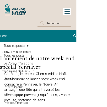
Post
Tous les posts
17 janv.
1 min de lecture
Tous les posts
Lancement de notre week-end
Le Coran m’a appris
spécial Yennayer
Mosquée de Paris
Ce matin, le recteur Chems-eddine Hafiz 
était heureux de lancer notre week-end 
Islam
consacré à Yennayer, le Nouvel An 
Interreligieux
amazigh, une fête qui a traversé les 
siècles pour parvenir jusqu’à nous, vivante, 
Communiqués
joyeuse, porteuse de sens.
Presse & médias