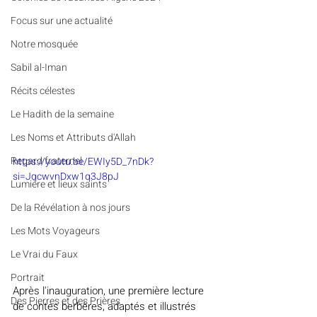
​​Focus sur une actualité
Notre mosquée
Sabil al-Iman
Récits célestes
Le Hadith de la semaine
Les Noms et Attributs d'Allah
Regard fraternel
https://youtu.be/EWIy5D_7nDk?
si=JqcwvnDxw1q3J8pJ
Lumière et lieux saints
De la Révélation à nos jours
Les Mots Voyageurs
Le Vrai du Faux
Portrait
Après l'inauguration, une première lecture 
Des Pierres et des Prières
de contes berbères, adaptés et illustrés 