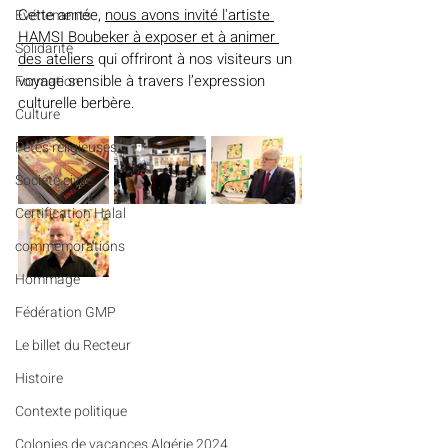
Cette année, 
nous avons invité l'artiste 
Evénements
HAMSI Boubeker à exposer et à animer 
Solidarité
des ateliers
 qui offriront à nos visiteurs un 
voyage sensible à travers l’expression 
Formation
culturelle berbère.
Culture
Fêtes religieuses
Société civile
Certification Halal
commémorations
Hommage
Fédération GMP
Le billet du Recteur
Histoire
Contexte politique
Colonies de vacances Algérie 2024