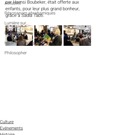
par Hamsi Boubeker, était offerte aux 
Actualité
enfants, pour leur plus grand bonheur, 
Résonances abrahamiques
grâce à Sadia Tabti.
Lumière sur...
Penser
Hadiths apocryphes
Philosopher
Culture
Evénements
Histoire