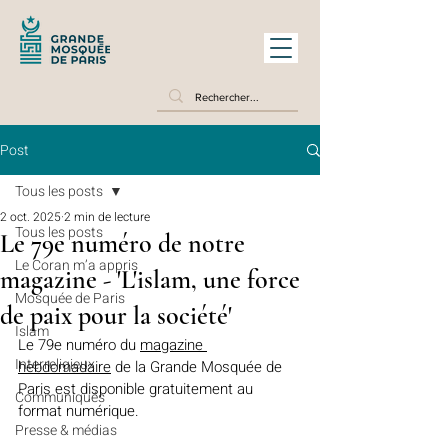
Post
Tous les posts
2 oct. 2025
2 min de lecture
Tous les posts
Le 79e numéro de notre
Le Coran m’a appris
magazine - 'L'islam, une force
Mosquée de Paris
de paix pour la société'
Islam
Le 79e numéro du 
magazine 
Interreligieux
hebdomadaire
 de la Grande Mosquée de 
Paris est disponible gratuitement au 
Communiqués
format numérique.
Presse & médias