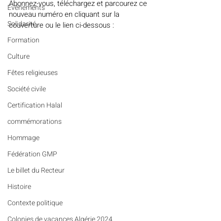
Abonnez-vous, téléchargez et parcourez ce 
Evénements
nouveau numéro en cliquant sur la 
Solidarité
couverture ou le lien ci-dessous : 
Formation
Culture
Fêtes religieuses
Société civile
Certification Halal
commémorations
Hommage
Fédération GMP
Le billet du Recteur
Histoire
Contexte politique
Colonies de vacances Algérie 2024