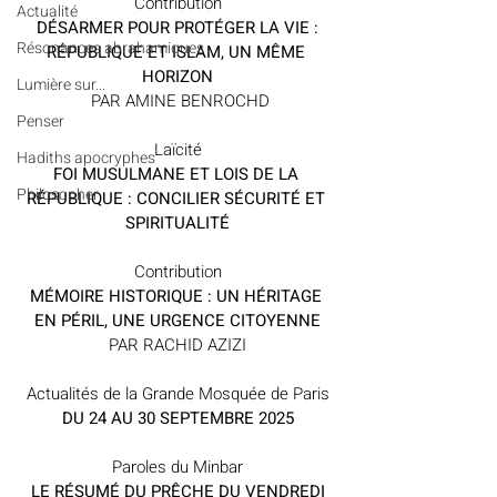
Contribution
Actualité
 DÉSARMER POUR PROTÉGER LA VIE : 
Résonances abrahamiques
RÉPUBLIQUE ET ISLAM, UN MÊME 
HORIZON
Lumière sur...
 PAR AMINE BENROCHD
Penser
Laïcité
Hadiths apocryphes
FOI MUSULMANE ET LOIS DE LA 
Philosopher
RÉPUBLIQUE : CONCILIER SÉCURITÉ ET 
SPIRITUALITÉ
Contribution
MÉMOIRE HISTORIQUE : UN HÉRITAGE 
EN PÉRIL, UNE URGENCE CITOYENNE
PAR RACHID AZIZI
Actualités de la Grande Mosquée de Paris
DU 24 AU 30 SEPTEMBRE 2025
Paroles du Minbar
LE RÉSUMÉ DU PRÊCHE DU VENDREDI