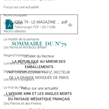
​​Focus sur une actualité
Notre mosquée
IQRA 79 - LE MAGAZINE HEBDOMADAIRE DE LA GRANDE
.pdf
Sabil al-Iman
Télécharger PDF • 68.71MB
Récits célestes
Le Hadith de la semaine
SOMMAIRE  DU N°79
Les Noms et Attributs d'Allah
Regard fraternel
Le billet du Recteur
 LA RÉPUBLIQUE AU MIROIR DES 
Lumière et lieux saints
EMBALLEMENTS
De la Révélation à nos jours
PAR CHEMS-EDDINE HAFIZ, RECTEUR 
DE LA GRANDE MOSQUÉE DE PARIS
Les Mots Voyageurs
Le Vrai du Faux
 Focus sur une actualité
 L’AFFAIRE KIRK ET LES ANGLES MORTS 
Portrait
DU PAYSAGE MÉDIATIQUE FRANÇAIS
Des Pierres et des Prières