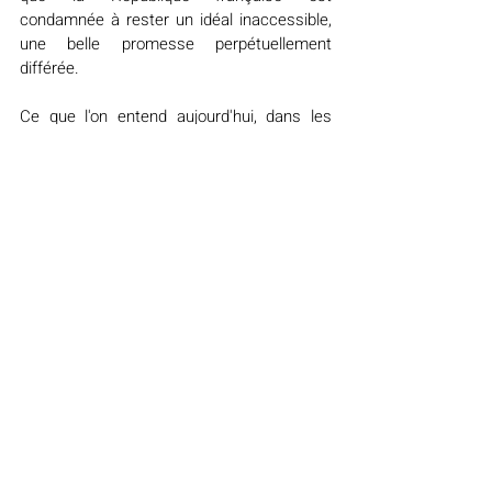
condamnée à rester un idéal inaccessible, 
une belle promesse perpétuellement 
différée.
Ce que l'on entend aujourd'hui, dans les 
rues de Saint-Denis comme dans les 
chiffres de l'Ifop, c'est l'impatience d'une 
partie du peuple français qui a attendu 
assez longtemps. Qui a cru, qui croit 
encore, mais qui refuse désormais de 
croire en silence.
Alors oui. Il faut répondre sans détour et 
sans réserve : demander l'égalité, dénoncer 
le racisme, exiger que la République 
fonctionne pour tous ce n'est pas être 
contre la France. C'est en être le citoyen le 
plus exigeant.
Et cette exigence n'est ni partisane, ni 