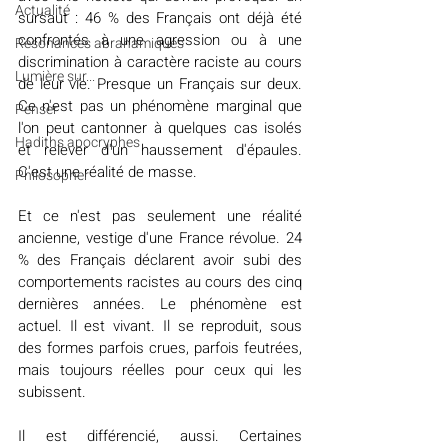
Actualité
sursaut : 46 % des Français ont déjà été 
confrontés à une agression ou à une 
Résonances abrahamiques
discrimination à caractère raciste au cours 
Lumière sur...
de leur vie. Presque un Français sur deux. 
Ce n'est pas un phénomène marginal que 
Penser
l'on peut cantonner à quelques cas isolés 
Hadiths apocryphes
et relever d'un haussement d'épaules. 
C'est une réalité de masse.
Philosopher
Et ce n'est pas seulement une réalité 
ancienne, vestige d'une France révolue. 24 
% des Français déclarent avoir subi des 
comportements racistes au cours des cinq 
dernières années. Le phénomène est 
actuel. Il est vivant. Il se reproduit, sous 
des formes parfois crues, parfois feutrées, 
mais toujours réelles pour ceux qui les 
subissent.
Il est différencié, aussi. Certaines 