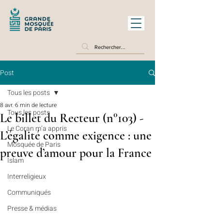
Post
Tous les posts
8 avr.
6 min de lecture
Tous les posts
Le billet du Recteur (n°103) -
Le Coran m’a appris
L’égalité comme exigence : une
Mosquée de Paris
preuve d’amour pour la France
Islam
Interreligieux
Communiqués
Presse & médias