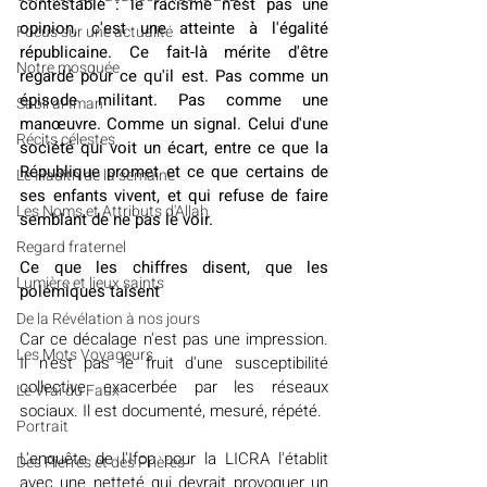
contestable : le racisme n'est pas une 
opinion, c'est une atteinte à l'égalité 
​​Focus sur une actualité
républicaine. Ce fait-là mérite d'être 
Notre mosquée
regardé pour ce qu'il est. Pas comme un 
épisode militant. Pas comme une 
Sabil al-Iman
manœuvre. Comme un signal. Celui d'une 
Récits célestes
société qui voit un écart, entre ce que la 
République promet et ce que certains de 
Le Hadith de la semaine
ses enfants vivent, et qui refuse de faire 
Les Noms et Attributs d'Allah
semblant de ne pas le voir.
Regard fraternel
Ce que les chiffres disent, que les 
Lumière et lieux saints
polémiques taisent
De la Révélation à nos jours
Car ce décalage n'est pas une impression. 
Les Mots Voyageurs
Il n'est pas le fruit d'une susceptibilité 
collective exacerbée par les réseaux 
Le Vrai du Faux
sociaux. Il est documenté, mesuré, répété.
Portrait
L'enquête de l'Ifop pour la LICRA l'établit 
Des Pierres et des Prières
avec une netteté qui devrait provoquer un 