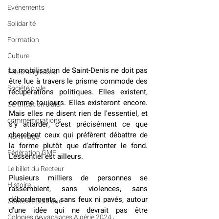
Evénements
Solidarité
Formation
Culture
La mobilisation de Saint-Denis ne doit pas 
Fêtes religieuses
être lue à travers le prisme commode des 
Société civile
récupérations politiques. Elles existent, 
comme toujours. Elles existeront encore. 
Certification Halal
Mais elles ne disent rien de l'essentiel, et 
commémorations
s'y attarder, c'est précisément ce que 
cherchent ceux qui préfèrent débattre de 
Hommage
la forme plutôt que d'affronter le fond. 
Fédération GMP
L'essentiel est ailleurs.
Le billet du Recteur
Plusieurs milliers de personnes se 
Histoire
rassemblent, sans violences, sans 
débordements, sans feux ni pavés, autour 
Contexte politique
d'une idée qui ne devrait pas être 
Colonies de vacances Algérie 2024