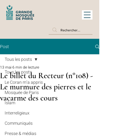
Post
Tous les posts
13 mai
6 min de lecture
Tous les posts
Le billet du Recteur (n°108) -
Le Coran m’a appris
Le murmure des pierres et le
Mosquée de Paris
vacarme des cours
Islam
Interreligieux
Communiqués
Presse & médias