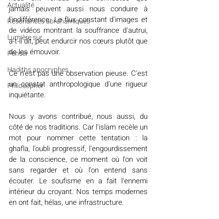
Actualité
jamais peuvent aussi nous conduire à 
l'indifférence. Le flux constant d'images et 
Résonances abrahamiques
de vidéos montrant la souffrance d'autrui, 
Lumière sur...
a-t-il dit, peut endurcir nos cœurs plutôt que 
de les émouvoir.
Penser
Hadiths apocryphes
Ce n'est pas une observation pieuse. C'est 
un constat anthropologique d'une rigueur 
Philosopher
inquiétante.
Nous y avons contribué, nous aussi, du 
côté de nos traditions. Car l'islam recèle un 
mot pour nommer cette tentation : la 
ghafla, l'oubli progressif, l'engourdissement 
de la conscience, ce moment où l'on voit 
sans regarder et où l'on entend sans 
écouter. Le soufisme en a fait l'ennemi 
intérieur du croyant. Nos temps modernes 
en ont fait, hélas, une infrastructure.