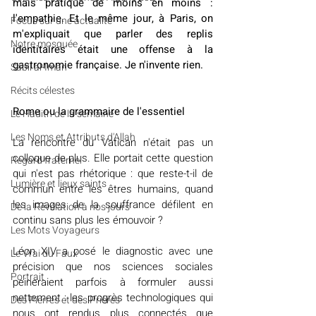
mais pratique de moins en moins : 
l'empathie. Et le même jour, à Paris, on 
​​Focus sur une actualité
m'expliquait que parler des replis 
Notre mosquée
identitaires était une offense à la 
gastronomie française. Je n'invente rien.
Sabil al-Iman
Récits célestes
Rome ou la grammaire de l'essentiel
Le Hadith de la semaine
Les Noms et Attributs d'Allah
La rencontre du Vatican n'était pas un 
colloque de plus. Elle portait cette question 
Regard fraternel
qui n'est pas rhétorique : que reste-t-il de 
Lumière et lieux saints
commun entre les êtres humains, quand 
les images de la souffrance défilent en 
De la Révélation à nos jours
continu sans plus les émouvoir ?
Les Mots Voyageurs
Léon XIV a posé le diagnostic avec une 
Le Vrai du Faux
précision que nos sciences sociales 
Portrait
peineraient parfois à formuler aussi 
nettement : les progrès technologiques qui 
Des Pierres et des Prières
nous ont rendus plus connectés que 