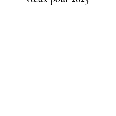
Colonies de vacances Algérie 2024
​​Focus sur une actualité
Le Hadith de la semaine
Les Noms et Attributs d'Allah
Regar
Les Mots Voyageurs