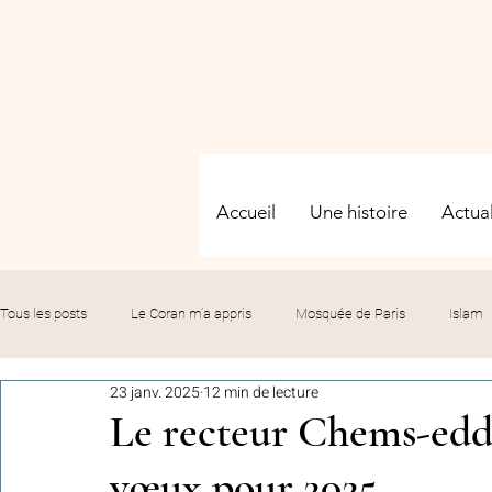
Accueil
Une histoire
Actual
Tous les posts
Le Coran m’a appris
Mosquée de Paris
Islam
23 janv. 2025
12 min de lecture
Evénements
Solidarité
Formation
Culture
Fête
Le recteur Chems-eddi
vœux pour 2025
commémorations
Hommage
Fédération GMP
Le bil