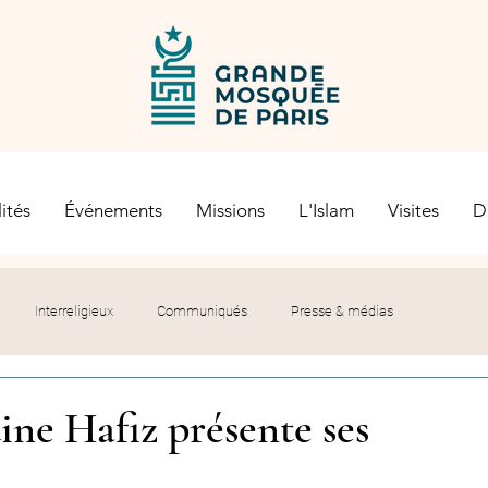
ités
Événements
Missions
L'Islam
Visites
D
Interreligieux
Communiqués
Presse & médias
s religieuses
Société civile
Certification Halal
ne Hafiz présente ses
let du Recteur
Histoire
Contexte politique