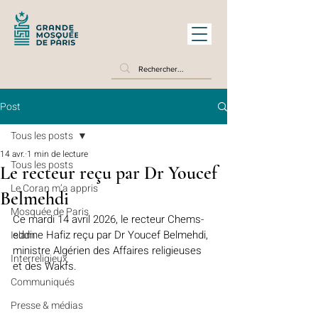
Post
Tous les posts
14 avr.
1 min de lecture
Tous les posts
Le recteur reçu par Dr Youcef
Le Coran m’a appris
Belmehdi
Mosquée de Paris
Ce mardi 14 avril 2026, le recteur Chems-
eddine Hafiz reçu par Dr Youcef Belmehdi, 
Islam
ministre Algérien des Affaires religieuses 
Interreligieux
et des Wakfs.
Communiqués
Presse & médias