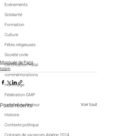
Evénements
Solidarité
Formation
Culture
Fêtes religieuses
Société civile
Mosquée de Paris
Certification Halal
Islam
commémorations
Hommage
Fédération GMP
Posts récents
Voir tout
Le billet du Recteur
Histoire
Contexte politique
Colonies de vacances Algérie 2024