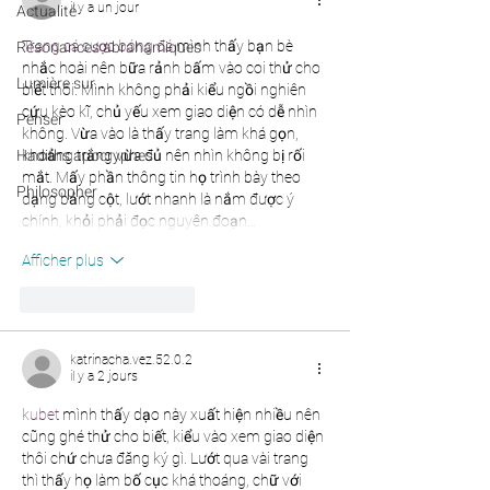
Actualité
il y a un jour
Résonances abrahamiques
Trang cá cược bóng đá
 mình thấy bạn bè 
nhắc hoài nên bữa rảnh bấm vào coi thử cho 
Lumière sur...
biết thôi. Mình không phải kiểu ngồi nghiên 
cứu kèo kĩ, chủ yếu xem giao diện có dễ nhìn 
Penser
không. Vừa vào là thấy trang làm khá gọn, 
Hadiths apocryphes
khoảng trắng vừa đủ nên nhìn không bị rối 
mắt. Mấy phần thông tin họ trình bày theo 
Philosopher
dạng bảng cột, lướt nhanh là nắm được ý 
chính, khỏi phải đọc nguyên đoạn…
Afficher plus
J'aime
Répondre
katrinacha.vez.52.0.2
il y a 2 jours
kubet
 mình thấy dạo này xuất hiện nhiều nên 
cũng ghé thử cho biết, kiểu vào xem giao diện 
thôi chứ chưa đăng ký gì. Lướt qua vài trang 
thì thấy họ làm bố cục khá thoáng, chữ với 