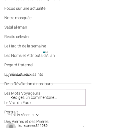
​​Focus sur une actualité
Notre mosquée
Sabil al-Iman
Récits célestes
Le Hadith de la semaine
Les Noms et Attributs d'Allah
Regard fraternel
Lumière et lieux saints
45 commentaires
De la Révélation à nos jours
Les Mots Voyageurs
Colonies de vacances en
Penser (n°3) - Le fo
Rédigez un commentaire...
Le Vrai du Faux
Algérie : nos enfants sont tous
entre la pratique et
bien rentrés à Paris, Lyon,
existentielle
Portrait
Les plus récents
Marseille et Lille
Des Pierres et des Prières
laurasanms311989