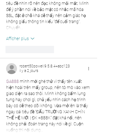
tiêu đề nhìn rõ nên đọc không mỏi mắt. Mình 
để ý phần nói về bảo mật có nhắc mã hóa 
SSL, đặt ở chỗ khá dễ thấy nên cảm giác họ 
không giấu thông tin kiểu “để cuối trang”. 
Chuyển…
Afficher plus
J'aime
Répondre
robert50powell.9.5.8.4+abc123
il y a 2 jours
GA888
 mình mới ghé thử vì thấy tên xuất 
hiện hoài trên mấy group, nên tò mò vào xem 
giao diện ra sao thôi. Mình không bấm lung 
tung hay chơi gì, chủ yếu nhìn cách họ trình 
bày có dễ theo dõi không. Vừa mở lên là thấy 
ngay cái tiêu đề “ĐẤU TRƯỜNG XANH CHÍN 
THẾ HỆ MỚI | ĐK +888K” đặt khá nổi, nên 
không phải đoán trang này nói về gì. Cuộn 
xuống thì nội dung…