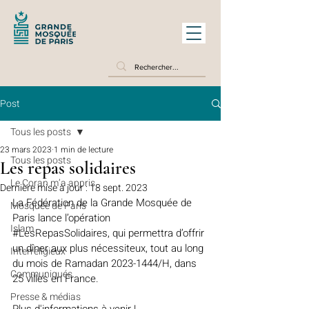
Post
Tous les posts
23 mars 2023
1 min de lecture
Tous les posts
Les repas solidaires
Le Coran m’a appris
Dernière mise à jour :
18 sept. 2023
La Fédération de la Grande Mosquée de 
Mosquée de Paris
Paris lance l’opération 
Islam
#LesRepasSolidaires
, qui permettra d’offrir 
un dîner aux plus nécessiteux, tout au long 
Interreligieux
du mois de Ramadan 2023-1444/H, dans 
Communiqués
25 villes en France.
Presse & médias