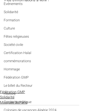
Plus d'informations à venir !
Evénements
Solidarité
Formation
Culture
Fêtes religieuses
Société civile
Certification Halal
commémorations
Hommage
Fédération GMP
Le billet du Recteur
Fédération GMP
Histoire
Solidarité
Contexte politique
Mosquée de Paris
Colonies de vacances Algérie 2024