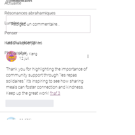
3 commentaires
Actualité
Résonances abrahamiques
Lumière sur...
Colonies de vacances en
Penser (n°3) - Le fo
Rédigez un commentaire...
Algérie : nos enfants sont tous
entre la pratique et
Penser
bien rentrés à Paris, Lyon,
existentielle
Hadiths apocryphes
Les plus récents
Marseille et Lille
Philosopher
Hurry Kang
12 juil.
Thank you for highlighting the importance of 
community support through "les repas 
solidaires." It’s inspiring to see how sharing 
meals can foster connection and kindness. 
Keep up the great work! 
fnaf 3
J'aime
Répondre
go clark
04 janv.