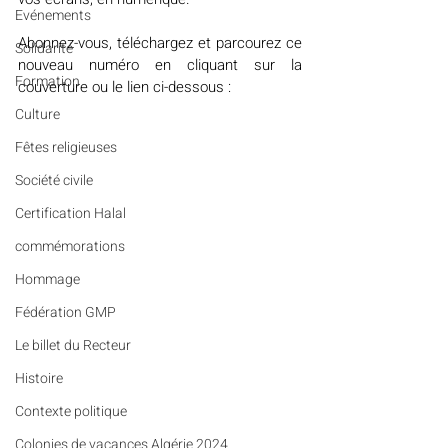
Evénements
Abonnez-vous, téléchargez et parcourez ce 
Solidarité
nouveau numéro en cliquant sur la 
Formation
couverture ou le lien ci-dessous : 
Culture
Fêtes religieuses
Société civile
Certification Halal
commémorations
Hommage
Fédération GMP
Le billet du Recteur
Histoire
Contexte politique
Colonies de vacances Algérie 2024