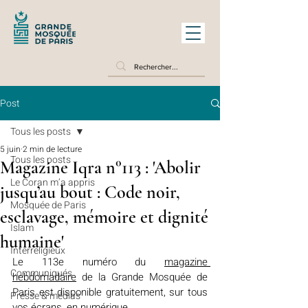
Post
Tous les posts
5 juin
2 min de lecture
Tous les posts
Magazine Iqra n°113 : 'Abolir
Le Coran m’a appris
jusqu’au bout : Code noir,
Mosquée de Paris
esclavage, mémoire et dignité
Islam
humaine'
Interreligieux
Le 113e numéro du 
magazine 
Communiqués
hebdomadaire
 de la Grande Mosquée de 
Paris est disponible gratuitement, sur tous 
Presse & médias
vos écrans, en numérique.