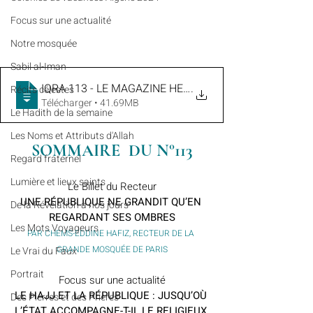
​​Focus sur une actualité
Notre mosquée
Sabil al-Iman
IQRA 113 - LE MAGAZINE HEBDOMADAIRE DE LA GRAN
.
Récits célestes
Télécharger • 41.69MB
Le Hadith de la semaine
Les Noms et Attributs d'Allah
SOMMAIRE  DU N°113
Regard fraternel
Lumière et lieux saints
Le Billet du Recteur
UNE RÉPUBLIQUE NE GRANDIT QU’EN 
De la Révélation à nos jours
REGARDANT SES OMBRES
Les Mots Voyageurs
PAR CHEMS-EDDINE HAFIZ, RECTEUR DE LA 
GRANDE MOSQUÉE DE PARIS
Le Vrai du Faux
Portrait
Focus sur une actualité
LE HAJJ ET LA RÉPUBLIQUE : JUSQU’OÙ 
Des Pierres et des Prières
L’ÉTAT ACCOMPAGNE-T-IL LE RELIGIEUX 