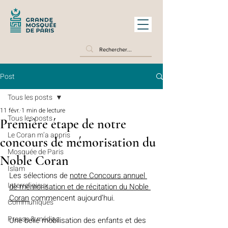
Post
Tous les posts
11 févr.
1 min de lecture
Tous les posts
Première étape de notre
Le Coran m’a appris
concours de mémorisation du
Mosquée de Paris
Noble Coran
Islam
Les sélections de 
notre Concours annuel 
Interreligieux
de mémorisation et de récitation du Noble 
Coran
 commencent aujourd’hui.
Communiqués
Presse & médias
Une belle mobilisation des enfants et des 