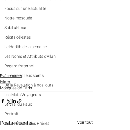
​​Focus sur une actualité
Notre mosquée
Sabil al-Iman
Récits célestes
Le Hadith de la semaine
Les Noms et Attributs d'Allah
Regard fraternel
Lumière et lieux saints
Evénements
Islam
De la Révélation à nos jours
Mosquée de Paris
Les Mots Voyageurs
Le Vrai du Faux
Portrait
Posts récents
Voir tout
Des Pierres et des Prières