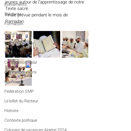
jeunes autour de l’apprentissage de notre 
Evénements
Texte sacré.
Solidarité
Finale prévue pendant le mois de 
Ramadan.
Formation
Culture
Fêtes religieuses
Société civile
Certification Halal
commémorations
Hommage
Fédération GMP
Le billet du Recteur
Histoire
Contexte politique
Colonies de vacances Algérie 2024