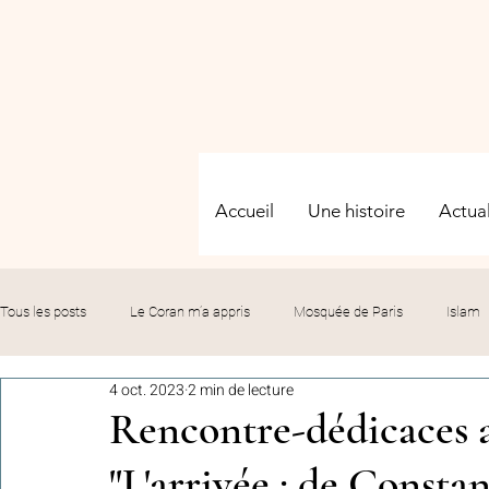
Accueil
Une histoire
Actual
Tous les posts
Le Coran m’a appris
Mosquée de Paris
Islam
4 oct. 2023
2 min de lecture
Evénements
Solidarité
Formation
Culture
Fête
Rencontre-dédicaces 
"L'arrivée : de Constan
commémorations
Hommage
Fédération GMP
Le bil