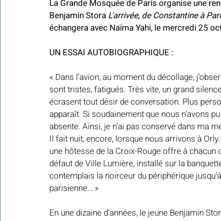
La Grande Mosquée de Paris organise une ren
Benjamin Stora 
L'arrivée, de Constantine à Pa
échangera avec Naïma Yahi, le mercredi 25 oc
UN ESSAI AUTOBIOGRAPHIQUE :
« Dans l’avion, au moment du décollage, j’obser
sont tristes, fatigués. Très vite, un grand silence
écrasent tout désir de conversation. Plus personn
apparaît. Si soudainement que nous n’avons pu vo
absente. Ainsi, je n’ai pas conservé dans ma m
Il fait nuit, encore, lorsque nous arrivons à Orl
une hôtesse de la Croix-Rouge offre à chacun 
défaut de Ville Lumière, installé sur la banquette a
contemplais la noirceur du périphérique jusqu’à 
parisienne… »
En une dizaine d’années, le jeune Benjamin Stor