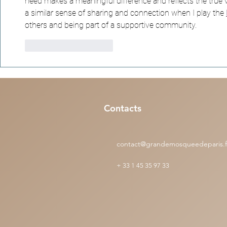
need makes a meaningful difference and reflects the true v
a similar sense of sharing and connection when I play the 
others and being part of a supportive community.
J'aime
Répondre
Contacts
contact@grandemosqueedeparis.f
+
33 1 45 35 97 33