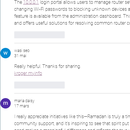
The 
10.0.0.1
 login portal allows users to manage router se
changing Wi-Fi passwords to blocking unknown devices an
feature is available from the administration dashboard. Thi
and offers useful solutions for resolving common router c
J'aime
Répondre
wasi seo
31 mai
Really helpful. Thanks for sharing.
kroger myinfo
J'aime
Répondre
maria daisy
17 mars
I really appreciate initiatives like this—Ramadan is truly a 
community support, and it’s inspiring to see that spirit put 