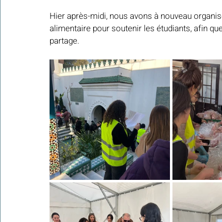
Hier après-midi, nous avons à nouveau organisé
alimentaire pour soutenir les étudiants, afin qu
Colonies de vacances Algérie 2024
partage.
​​Focus sur une actualité
Le Hadith de la semaine
Les Noms et Attributs d'Allah
Regar
Les Mots Voyageurs