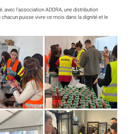
, avec l’association ADDRA, une distribution 
e chacun puisse vivre ce mois dans la dignité et le 
Notre mosquée
Sabil al-Iman
Récits célestes
d fraternel
Lumière et lieux saints
De la Révélation à nos jours