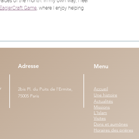
alues of the month. In my own way, I feel 
EaglerCraft Game
, where I enjoy helping 
Adresse
Menu
r
Accueil
2bis Pl. du Puits de l'Ermite,
Une histoire
75005 Paris
Actualités
Missions
L'Islam
Visites
Dons et aumônes
Horaires des prières