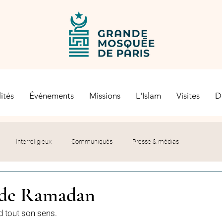
ités
Événements
Missions
L'Islam
Visites
D
Interreligieux
Communiqués
Presse & médias
s religieuses
Société civile
Certification Halal
r de Ramadan
d tout son sens. 
let du Recteur
Histoire
Contexte politique