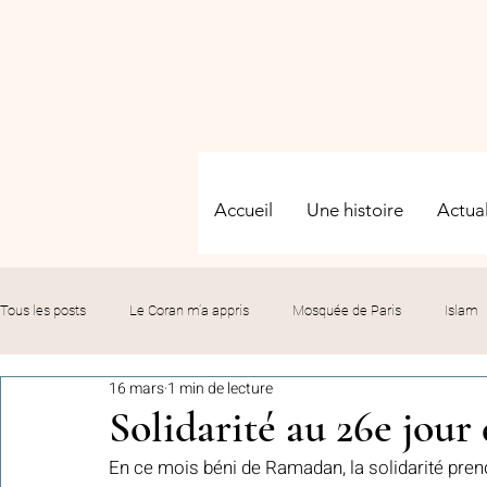
Accueil
Une histoire
Actual
Tous les posts
Le Coran m’a appris
Mosquée de Paris
Islam
16 mars
1 min de lecture
Evénements
Solidarité
Formation
Culture
Fête
Solidarité au 26e jou
En ce mois béni de Ramadan, la solidarité pren
commémorations
Hommage
Fédération GMP
Le bil