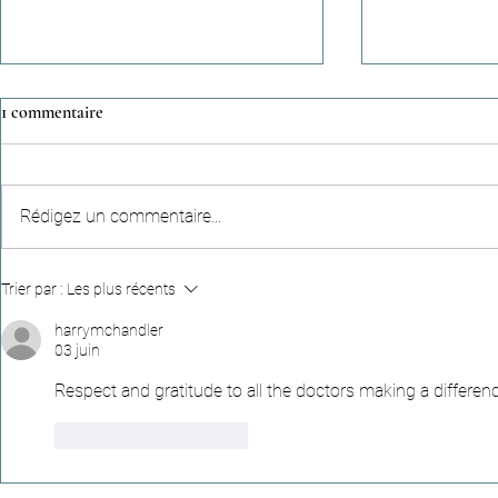
1 commentaire
Rédigez un commentaire...
Hadiths apocryphes (n°4) -
Récits céleste
Trier par :
Les plus récents
"Parler dans la mosquée consume
empreinte qui
les bonnes œuvres,comme le feu
d’une vie
harrymchandler
03 juin
consume le bois"
Respect and gratitude to all the doctors making a differen
J'aime
Répondre