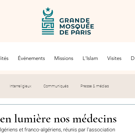
ités
Événements
Missions
L'Islam
Visites
D
Interreligieux
Communiqués
Presse & médias
s religieuses
Société civile
Certification Halal
 en lumière nos médecins
ériens et franco-algériens, réunis par l'association 
let du Recteur
Histoire
Contexte politique