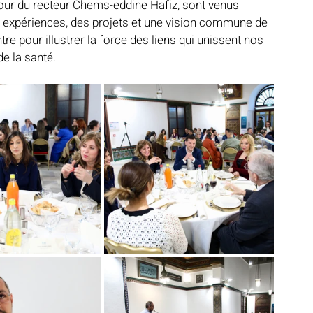
ur du recteur Chems-eddine Hafiz, sont venus 
es expériences, des projets et une vision commune de 
e pour illustrer la force des liens qui unissent nos 
de la santé.
Notre mosquée
Sabil al-Iman
Récits célestes
d fraternel
Lumière et lieux saints
De la Révélation à nos jours