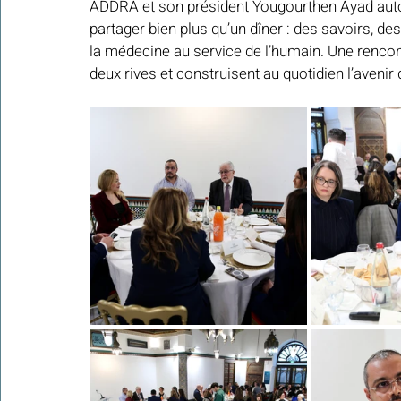
ADDRA et son président Yougourthen Ayad auto
partager bien plus qu’un dîner : des savoirs, d
la médecine au service de l’humain. Une rencontr
Colonies de vacances Algérie 2024
deux rives et construisent au quotidien l’avenir 
​​Focus sur une actualité
Le Hadith de la semaine
Les Noms et Attributs d'Allah
Regar
Les Mots Voyageurs