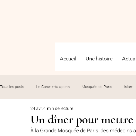
Accueil
Une histoire
Actual
Tous les posts
Le Coran m’a appris
Mosquée de Paris
Islam
24 avr.
1 min de lecture
Evénements
Solidarité
Formation
Culture
Fête
Un dîner pour mettre
À la Grande Mosquée de Paris, des médecins alg
commémorations
Hommage
Fédération GMP
Le bil