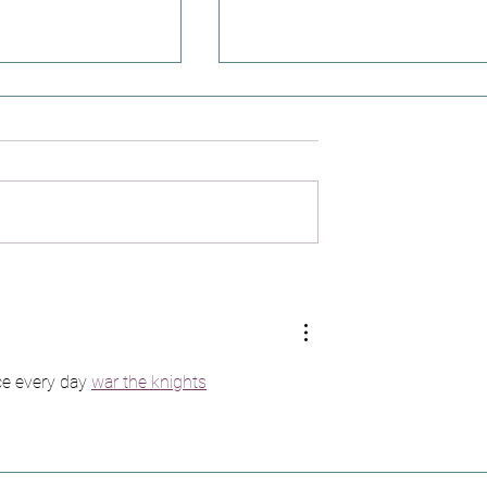
s (n°95) - Une
Colonies de vacances en Algérie
 dépasse la durée
nos enfants sont tous bien rentr
à Paris, Lyon, Marseille et Lille
ce every day 
war the knights