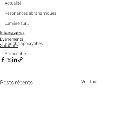
Actualité
Résonances abrahamiques
Lumière sur...
Interreligieux
Penser
Evénements
Hadiths apocryphes
Solidarité
Philosopher
Posts récents
Voir tout