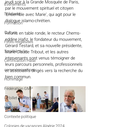
jeudi soir à la Grande Mosquée de Paris, 
Evénements
par le mouvement spirituel et citoyen 
Solidarité
'Ensemble avec Marie', qui agit pour le 
dialogue islamo-chrétien.
Formation
Culture
Réunis en table ronde, le recteur Chems-
eddine Hafiz, le fondateur du mouvement, 
Fêtes religieuses
Gérard Testard, et sa nouvelle présidente, 
Société civile
Marie-Claude Tribout, et les autres 
intervenants sont venus témoigner de 
Certification Halal
leurs parcours personnels, professionnels 
commémorations
et associatifs dirigés vers la recherche du 
bien commun.
Hommage
Fédération GMP
Le billet du Recteur
Histoire
Contexte politique
Colonies de vacances Algérie 2024