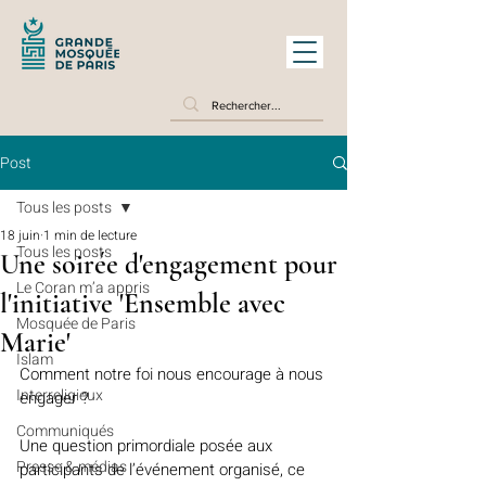
Post
Tous les posts
18 juin
1 min de lecture
Tous les posts
Une soirée d'engagement pour
Le Coran m’a appris
l'initiative 'Ensemble avec
Mosquée de Paris
Marie'
Islam
Comment notre foi nous encourage à nous 
Interreligieux
engager ? 
Communiqués
Une question primordiale posée aux 
Presse & médias
participants de l’événement organisé, ce 