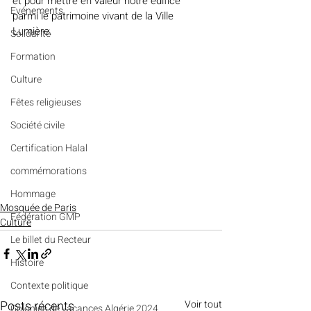
et pour mettre en valeur notre édifice 
Evénements
parmi le patrimoine vivant de la Ville 
Lumière.
Solidarité
Formation
Culture
Fêtes religieuses
Société civile
Certification Halal
commémorations
Hommage
Mosquée de Paris
Fédération GMP
Culture
Le billet du Recteur
Histoire
Contexte politique
Posts récents
Voir tout
Colonies de vacances Algérie 2024