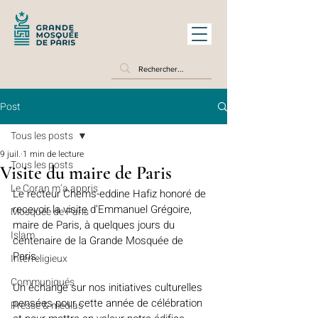
Post
Tous les posts
9 juil.
1 min de lecture
Tous les posts
Visite du maire de Paris
Le Coran m’a appris
Le recteur Chems-eddine Hafiz honoré de 
recevoir la visite d’Emmanuel Grégoire, 
Mosquée de Paris
maire de Paris, à quelques jours du 
Islam
centenaire de la Grande Mosquée de 
Paris. 
Interreligieux
Communiqués
Un échange sur nos initiatives culturelles 
pensées pour cette année de célébration 
Presse & médias