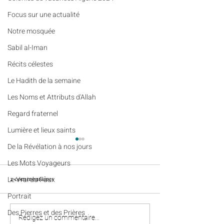
​​Focus sur une actualité
Notre mosquée
Sabil al-Iman
Récits célestes
Le Hadith de la semaine
Les Noms et Attributs d'Allah
Regard fraternel
Lumière et lieux saints
De la Révélation à nos jours
Les Mots Voyageurs
2 commentaires
Le Vrai du Faux
Portrait
Des Pierres et des Prières
Récits célestes (n°95) - Une
Colonies de vacanc
Rédigez un commentaire...