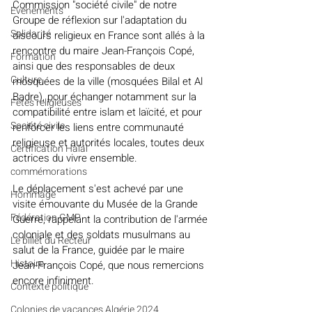
Commission "société civile" de notre 
Evénements
Groupe de réflexion sur l'adaptation du 
Solidarité
discours religieux en France sont allés à la 
rencontre du maire Jean-François Copé, 
Formation
ainsi que des responsables de deux 
Culture
mosquées de la ville (mosquées Bilal et Al 
Badre), pour échanger notamment sur la 
Fêtes religieuses
compatibilité entre islam et laïcité, et pour 
Société civile
renforcer les liens entre communauté 
religieuse et autorités locales, toutes deux 
Certification Halal
actrices du vivre ensemble. 
commémorations
Le déplacement s'est achevé par une 
Hommage
visite émouvante du Musée de la Grande 
Fédération GMP
Guerre, rappelant la contribution de l'armée 
coloniale et des soldats musulmans au 
Le billet du Recteur
salut de la France, guidée par le maire 
Histoire
Jean-François Copé, que nous remercions 
encore infiniment.
Contexte politique
Colonies de vacances Algérie 2024