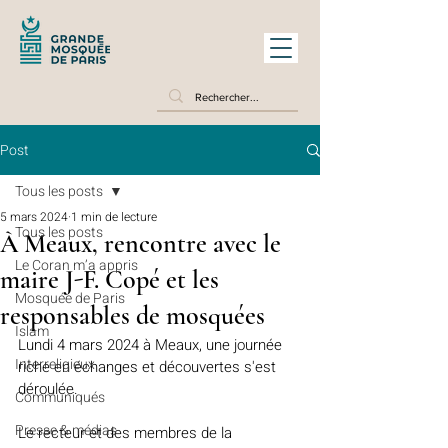
Post
Tous les posts
5 mars 2024
1 min de lecture
Tous les posts
À Meaux, rencontre avec le
Le Coran m’a appris
maire J-F. Copé et les
Mosquée de Paris
responsables de mosquées
Islam
Lundi 4 mars 2024 à Meaux, une journée 
Interreligieux
riche en échanges et découvertes s'est 
déroulée.
Communiqués
Presse & médias
Le recteur et des membres de la 