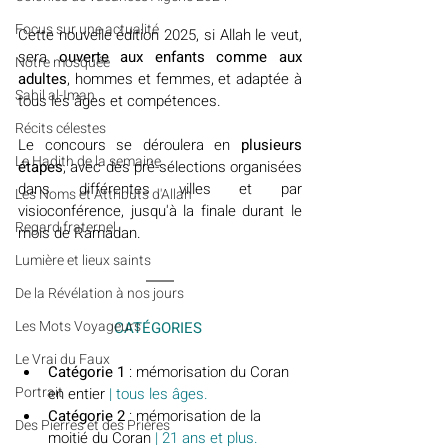
​​Focus sur une actualité
Cette nouvelle édition 2025, si Allah le veut, 
sera 
ouverte aux enfants comme aux 
Notre mosquée
adultes
, hommes et femmes, et adaptée à 
Sabil al-Iman
tous les âges et compétences.
Récits célestes
Le concours se déroulera en 
plusieurs 
Le Hadith de la semaine
étapes
, avec des pré-sélections organisées 
dans différentes villes et par 
Les Noms et Attributs d'Allah
visioconférence, jusqu'à la finale durant le 
Regard fraternel
mois de Ramadan.
Lumière et lieux saints
De la Révélation à nos jours
Les Mots Voyageurs
CATÉGORIES 
Le Vrai du Faux
Catégorie 1
 : mémorisation du Coran 
Portrait
en entier 
| tous les âges.
Catégorie 2
 : mémorisation de la 
Des Pierres et des Prières
moitié du Coran 
| 21 ans et plus.