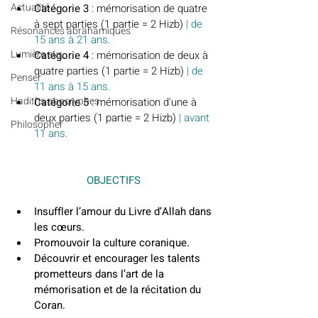
Actualité
Catégorie 3
 : mémorisation de quatre 
à sept parties (1 partie = 2 Hizb) 
| de 
Résonances abrahamiques
15 ans à 21 ans.
Lumière sur...
Catégorie 4
 : mémorisation de deux à 
quatre parties (1 partie = 2 Hizb) 
| de 
Penser
11 ans à 15 ans.
Hadiths apocryphes
Catégorie 5
 : mémorisation d'une à 
deux parties (1 partie = 2 Hizb)
 | avant 
Philosopher
11 ans.
OBJECTIFS
Insuffler l’amour du Livre d’Allah dans 
les cœurs.
Promouvoir la culture coranique.
Découvrir et encourager les talents 
prometteurs dans l’art de la 
mémorisation et de la récitation du 
Coran.