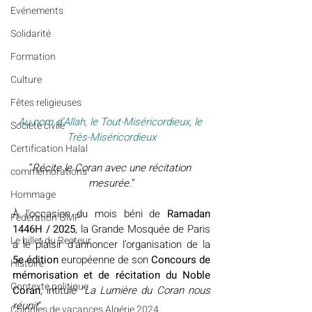
Evénements
Solidarité
Formation
Culture
Fêtes religieuses
Au nom d’Allah, le Tout-Miséricordieux, le 
Société civile
Très-Miséricordieux
Certification Halal
“
Récite le Coran avec une récitation 
commémorations
mesurée.
”
Hommage
À l'occasion du mois béni de 
Ramadan 
Fédération GMP
1446H / 2025
, la Grande Mosquée de Paris 
Le billet du Recteur
a le plaisir d’annoncer l’organisation de la 
5e édition
 européenne de son 
Concours de 
Histoire
mémorisation et de récitation du Noble 
Contexte politique
Coran
, intitulé "
La Lumière du Coran nous 
réunit
".
Colonies de vacances Algérie 2024