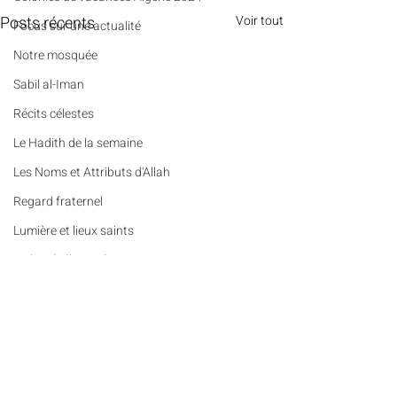
Posts récents
Voir tout
​​Focus sur une actualité
Notre mosquée
Sabil al-Iman
Récits célestes
Le Hadith de la semaine
Les Noms et Attributs d'Allah
Regard fraternel
Lumière et lieux saints
De la Révélation à nos jours
Les Mots Voyageurs
Le Vrai du Faux
Commentaires
Portrait
Des Pierres et des Prières