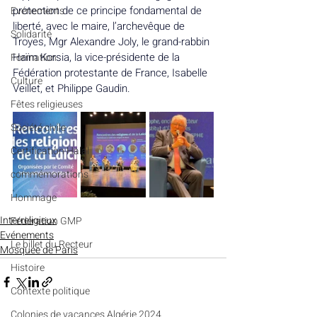
protection de ce principe fondamental de 
Evénements
liberté, avec le maire, l’archevêque de 
Solidarité
Troyes, Mgr Alexandre Joly, le grand-rabbin 
Haïm Korsia, la vice-présidente de la 
Formation
Fédération protestante de France, Isabelle 
Culture
Veillet, et Philippe Gaudin.
Fêtes religieuses
Société civile
Certification Halal
commémorations
Hommage
Interreligieux
Fédération GMP
Evénements
Le billet du Recteur
Mosquée de Paris
Histoire
Contexte politique
Colonies de vacances Algérie 2024