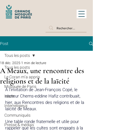
Post
Tous les posts
18 déc. 2025
1 min de lecture
Tous les posts
A Meaux, une rencontre des
Le Coran m’a appris
religions et de la laïcité
Mosquée de Paris
À l’invitation de Jean-François Copé, le 
recteur Chems-eddine Hafiz contribuait, 
Islam
hier, aux Rencontres des religions et de la 
Interreligieux
laïcité de Meaux.
Communiqués
Une table ronde fraternelle et utile pour 
Presse & médias
rappeler que les cultes sont engagés à la 