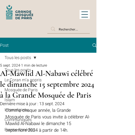
Post
Tous les posts
5 sept. 2024
1 min de lecture
Tous les posts
Al-Mawlid Al-Nabawi célébré
Le Coran m’a appris
le dimanche 15 septembre 2024
Mosquée de Paris
à la Grande Mosquée de Paris
Islam
Dernière mise à jour :
13 sept. 2024
Interreligieux
Comme chaque année, la Grande 
Mosquée de Paris vous invite à célébrer Al-
Communiqués
Mawlid Al-Nabawi le dimanche 15 
Presse & médias
septembre 2024 à partir de 14h.