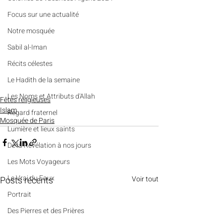
​​Focus sur une actualité
Notre mosquée
Sabil al-Iman
Récits célestes
Le Hadith de la semaine
Les Noms et Attributs d'Allah
Fêtes religieuses
Islam
Regard fraternel
Mosquée de Paris
Lumière et lieux saints
De la Révélation à nos jours
Les Mots Voyageurs
Le Vrai du Faux
Posts récents
Voir tout
Portrait
Des Pierres et des Prières