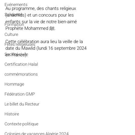
Evénements
Au programme, des chants religieux 
Solidarité
(anachids) et un concours pour les 
enfants sur la vie de notre bien-aimé 
Formation
Prophète Mohammed ﷺ.
Culture
Cette célébration aura lieu la veille de la 
Fêtes religieuses
date du Mawlid (lundi 16 septembre 2024 
Société civile
en France).
Certification Halal
commémorations
Hommage
Fédération GMP
Le billet du Recteur
Histoire
Contexte politique
Colonies de vacances Algérie 2024