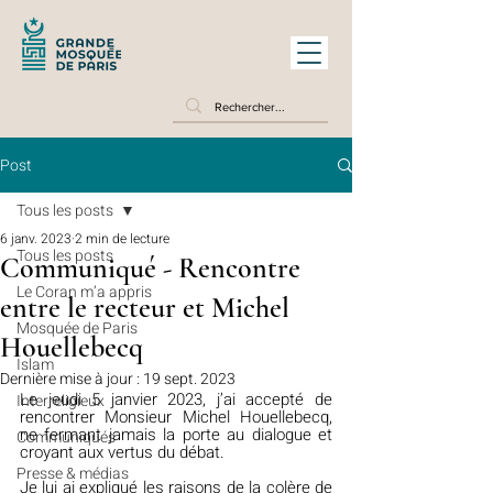
Post
Tous les posts
6 janv. 2023
2 min de lecture
Tous les posts
Communiqué - Rencontre
Le Coran m’a appris
entre le recteur et Michel
Mosquée de Paris
Houellebecq
Islam
Dernière mise à jour :
19 sept. 2023
Le jeudi 5 janvier 2023, j’ai accepté de 
Interreligieux
rencontrer Monsieur Michel Houellebecq, 
ne fermant jamais la porte au dialogue et 
Communiqués
croyant aux vertus du débat.
Presse & médias
Je lui ai expliqué les raisons de la colère de 