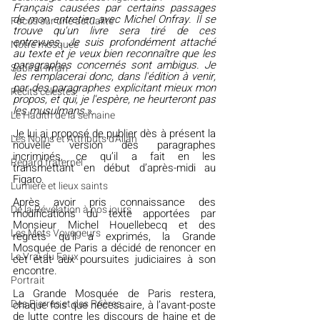
Français causées par certains passages 
de mon entretien avec Michel Onfray. Il se 
​​Focus sur une actualité
trouve qu'un livre sera tiré de ces 
entrevues. Je suis profondément attaché 
Notre mosquée
au texte et je veux bien reconnaître que les 
paragraphes concernés sont ambigus. Je 
Sabil al-Iman
les remplacerai donc, dans l'édition à venir, 
par des paragraphes explicitant mieux mon 
Récits célestes
propos, et qui, je l'espère, ne heurteront pas 
les musulmans
 ».
Le Hadith de la semaine
Je lui ai proposé de publier dès à présent la 
Les Noms et Attributs d'Allah
nouvelle version des paragraphes 
incriminés, ce qu’il a fait en les 
Regard fraternel
transmettant en début d’après-midi au 
Figaro.
Lumière et lieux saints
Après avoir pris connaissance des 
De la Révélation à nos jours
modifications du texte apportées par 
Monsieur Michel Houellebecq et des 
Les Mots Voyageurs
regrets qu’il a exprimés, la Grande 
Mosquée de Paris a décidé de renoncer en 
Le Vrai du Faux
cet état aux poursuites judiciaires à son 
encontre.
Portrait
La Grande Mosquée de Paris restera, 
Des Pierres et des Prières
chaque fois que nécessaire, à l’avant-poste 
de lutte contre les discours de haine et de 