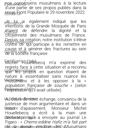
nos concitoyens musulmans à la lecture 
Evénements
d’une partie de ses propos publiés dans la 
revue Front Populaire le 29 novembre 2022.
Solidarité
Je lui ai également indiqué que les 
Formation
intentions de la Grande Mosquée de Paris 
étaient de défendre la dignité et la 
Culture
citoyenneté des musulmans de France. 
Depuis sa création, notre institution s’élève 
Fêtes religieuses
contre ce qui participe à les remettre en 
cause et à générer des fractures au sein 
Société civile
de la société française.
Certification Halal
Michel Houellebecq m’a exprimé des 
regrets face à cette situation et a reconnu 
commémorations
que les propos en question étaient de 
nature à essentialiser sans nuance les 
Hommage
musulmans et à les opposer à la « 
population française de souche
 » (selon 
Fédération GMP
l’expression qu’il avait utilisée).
Le billet du Recteur
Au cours de notre échange, convaincu de la 
justesse de mon argumentaire et dans un 
Histoire
souci d’apaisement, Monsieur Michel 
Houellebecq a écrit à la main une 
déclaration qu’il a envoyée au journal Le 
Contexte politique
Figaro : « 
Chems-eddine Hafiz m'a fait part 
de la grande émotion des Musulmans 
Colonies de vacances Algérie 2024