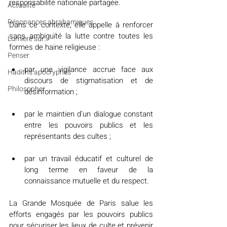
responsabilité nationale partagée.
Actualité
Résonances abrahamiques
Dans ce contexte, elle appelle à renforcer 
sans ambiguïté la lutte contre toutes les 
Lumière sur...
formes de haine religieuse :
Penser
par une vigilance accrue face aux 
Hadiths apocryphes
discours de stigmatisation et de 
Philosopher
désinformation ;
par le maintien d’un dialogue constant 
entre les pouvoirs publics et les 
représentants des cultes ;
par un travail éducatif et culturel de 
long terme en faveur de la 
connaissance mutuelle et du respect.
La Grande Mosquée de Paris salue les 
efforts engagés par les pouvoirs publics 
pour sécuriser les lieux de culte et prévenir 