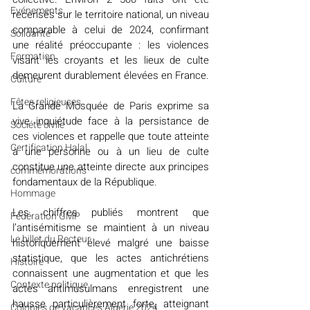
Evénements
recensés sur le territoire national, un niveau 
comparable à celui de 2024, confirmant 
Solidarité
une réalité préoccupante : les violences 
Formation
visant les croyants et les lieux de culte 
demeurent durablement élevées en France.
Culture
Fêtes religieuses
La Grande Mosquée de Paris exprime sa 
vive inquiétude face à la persistance de 
Société civile
ces violences et rappelle que toute atteinte 
Certification Halal
à une personne ou à un lieu de culte 
constitue une atteinte directe aux principes 
commémorations
fondamentaux de la République.
Hommage
Les chiffres publiés montrent que 
Fédération GMP
l’antisémitisme se maintient à un niveau 
Le billet du Recteur
historiquement élevé malgré une baisse 
statistique, que les actes antichrétiens 
Histoire
connaissent une augmentation et que les 
Contexte politique
actes antimusulmans enregistrent une 
hausse particulièrement forte, atteignant 
Colonies de vacances Algérie 2024