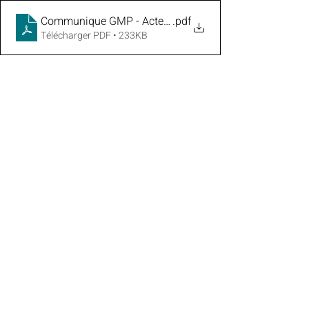
Communique GMP - Actes antireligieux - 12 02 2026
.pdf
Télécharger PDF • 233KB