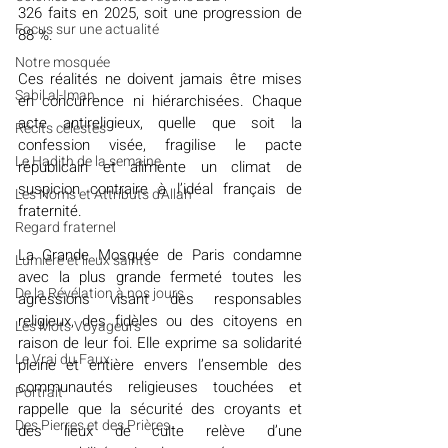
326 faits en 2025, soit une progression de 
​​Focus sur une actualité
88 %.
Notre mosquée
Ces réalités ne doivent jamais être mises 
Sabil al-Iman
en concurrence ni hiérarchisées. Chaque 
acte antireligieux, quelle que soit la 
Récits célestes
confession visée, fragilise le pacte 
Le Hadith de la semaine
républicain et alimente un climat de 
suspicion contraire à l’idéal français de 
Les Noms et Attributs d'Allah
fraternité.
Regard fraternel
La Grande Mosquée de Paris condamne 
Lumière et lieux saints
avec la plus grande fermeté toutes les 
De la Révélation à nos jours
agressions visant des responsables 
religieux, des fidèles ou des citoyens en 
Les Mots Voyageurs
raison de leur foi. Elle exprime sa solidarité 
Le Vrai du Faux
pleine et entière envers l’ensemble des 
communautés religieuses touchées et 
Portrait
rappelle que la sécurité des croyants et 
Des Pierres et des Prières
des lieux de culte relève d’une 