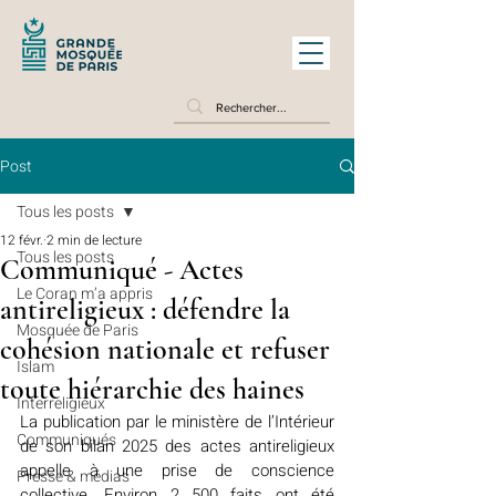
Post
Tous les posts
12 févr.
2 min de lecture
Tous les posts
Communiqué - Actes
Le Coran m’a appris
antireligieux : défendre la
Mosquée de Paris
cohésion nationale et refuser
Islam
toute hiérarchie des haines
Interreligieux
La publication par le ministère de l’Intérieur 
Communiqués
de son bilan 2025 des actes antireligieux 
appelle à une prise de conscience 
Presse & médias
collective. Environ 2 500 faits ont été 