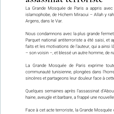
La Grande Mosquée de Paris a appris avec un 
islamophobe, de Hichem Miraoui – Allah y ra
Colonies de vacances Algérie 2024
Argens, dans le Var.
​​Focus sur une actualité
Nous condamnons avec la plus grande fermeté ce
Parquet national antiterroriste a été saisi, et 
Le Hadith de la semaine
Les Noms et Attributs d'Allah
Regar
faits et les motivations de l’auteur, qui a ains
– son voisin –, et blessé un autre homme, de na
Les Mots Voyageurs
La Grande Mosquée de Paris exprime toute s
communauté tunisienne, plongées dans l’horre
sincères et partageons leur douleur face à cett
Quelques semaines après l’assassinat d’Abo
haine, aveugle et barbare, a frappé une nouvelle
Face à cet acte terroriste, la Grande Mosquée d