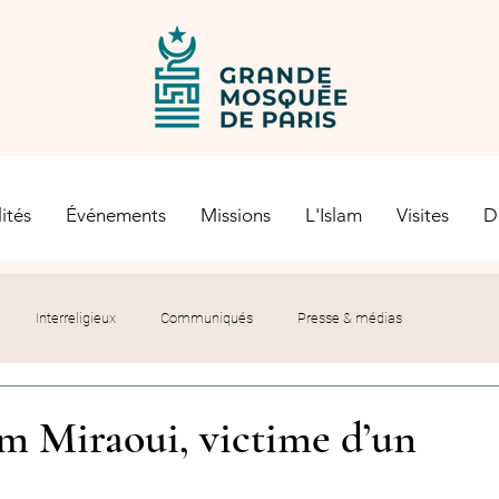
ités
Événements
Missions
L'Islam
Visites
D
Interreligieux
Communiqués
Presse & médias
s religieuses
Société civile
Certification Halal
 Miraoui, victime d’un
let du Recteur
Histoire
Contexte politique