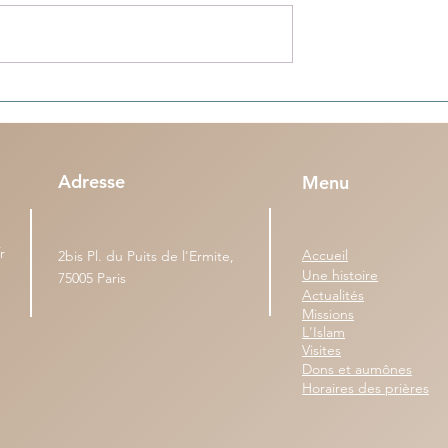
s (n°95) - Une
Colonies de vacances en Algérie
 dépasse la durée
nos enfants sont tous bien rentr
à Paris, Lyon, Marseille et Lille
Adresse
Menu
r
Accueil
2bis Pl. du Puits de l'Ermite,
Une histoire
75005 Paris
Actualités
Missions
L'Islam
Visites
Dons et aumônes
Horaires des prières