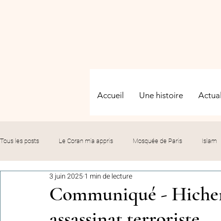
Accueil
Une histoire
Actual
Tous les posts
Le Coran m’a appris
Mosquée de Paris
Islam
3 juin 2025
1 min de lecture
Evénements
Solidarité
Formation
Culture
Fête
Communiqué - Hichem
assassinat terroriste
commémorations
Hommage
Fédération GMP
Le bil