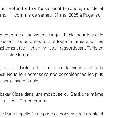
profond effroi l’assassinat terroriste, raciste et 
hmo  –, commis ce samedi 31 mai 2025 à Puget-sur-
Notre mosquée
Sabil al-Iman
Récits célestes
 crime d’une violence inqualifiable, pour lequel le 
appelons les autorités à faire toute la lumière sur les 
d fraternel
Lumière et lieux saints
De la Révélation à nos jours
i lâchement tué Hichem Miraoui, ressortissant Tunisien 
tionalité turque.
a solidarité à la famille de la victime et à la 
ur. Nous leur adressons nos condoléances les plus 
e perte inacceptable.
ubakar Cissé dans une mosquée du Gard, une même 
 fois, en 2025, en France.
e Paris appelle à une prise de conscience urgente et 