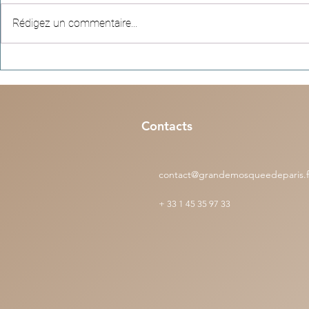
Rédigez un commentaire...
Hadiths apocryphes (n°4) -
Récits céleste
"Parler dans la mosquée consume
empreinte qui
les bonnes œuvres,comme le feu
d’une vie
consume le bois"
Contacts
contact@grandemosqueedeparis.f
+
33 1 45 35 97 33