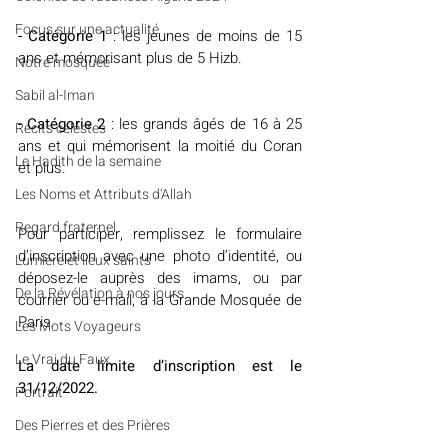
​​Focus sur une actualité
- Catégorie 1
 : les jeunes de moins de 15 
ans et mémorisant plus de 5 Hizb.
Notre mosquée
Sabil al-Iman
- Catégorie 2
 : les grands âgés de 16 à 25 
Récits célestes
ans et qui mémorisent la moitié du Coran 
Le Hadith de la semaine
et plus.
Les Noms et Attributs d'Allah
Regard fraternel
Pour participer, remplissez le formulaire 
d’inscription avec une photo d’identité, ou 
Lumière et lieux saints
déposez-le auprès des imams, ou par 
De la Révélation à nos jours
courrier ou e-mail, à la Grande Mosquée de 
Paris.
Les Mots Voyageurs
Le Vrai du Faux
La date limite d’inscription est le 
31/12/2022.
Portrait
Des Pierres et des Prières