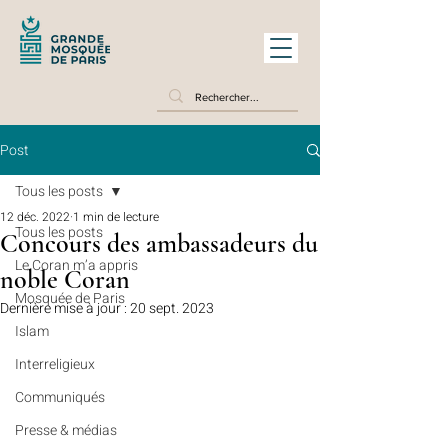
Post
Tous les posts
12 déc. 2022
1 min de lecture
Tous les posts
Concours des ambassadeurs du
Le Coran m’a appris
noble Coran
Mosquée de Paris
Dernière mise à jour :
20 sept. 2023
Islam
Interreligieux
Communiqués
Presse & médias