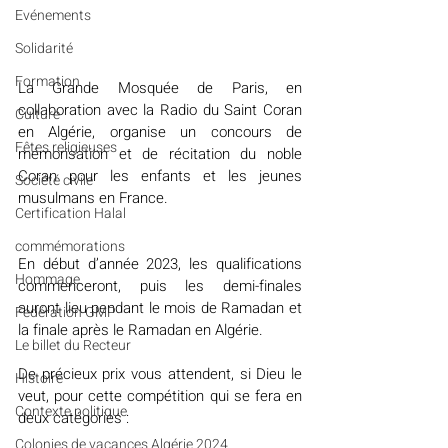
Evénements
Solidarité
Formation
La Grande Mosquée de Paris, en 
collaboration avec la Radio du Saint Coran 
Culture
en Algérie, organise un concours de 
Fêtes religieuses
mémorisation et de récitation du noble 
Coran pour les enfants et les jeunes 
Société civile
musulmans en France.
Certification Halal
commémorations
En début d’année 2023, les qualifications 
Hommage
commenceront, puis les demi-finales 
auront lieu pendant le mois de Ramadan et 
Fédération GMP
la finale après le Ramadan en Algérie.
Le billet du Recteur
De précieux prix vous attendent, si Dieu le 
Histoire
veut, pour cette compétition qui se fera en 
Contexte politique
deux catégories :
Colonies de vacances Algérie 2024