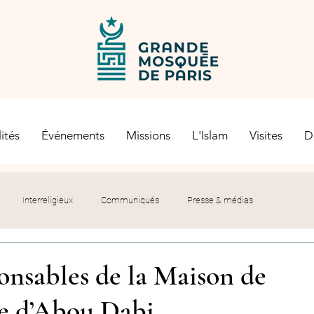
ités
Événements
Missions
L'Islam
Visites
D
Interreligieux
Communiqués
Presse & médias
s religieuses
Société civile
Certification Halal
onsables de la Maison de
ue d’Abou Dabi
let du Recteur
Histoire
Contexte politique