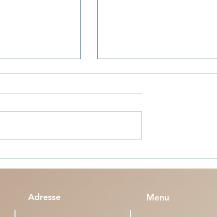
acances en Algérie :
Penser (n°3) - Le football : entre
nt tous bien rentrés
pratique et la pulsion existentie
 Marseille et Lille
Adresse
Menu