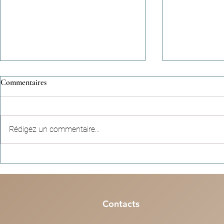
Commentaires
Rédigez un commentaire...
Récits célestes (n°95) - Une
Colonies de v
empreinte qui dépasse la durée
nos enfants so
d’une vie
à Paris, Lyon,
Contacts