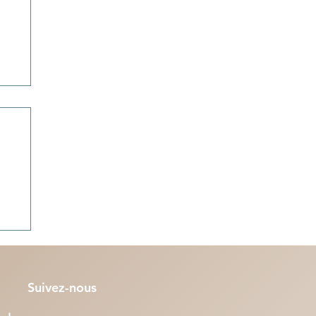
 la
lle
Suivez-nous