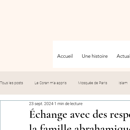
Accueil
Une histoire
Actual
Tous les posts
Le Coran m’a appris
Mosquée de Paris
Islam
23 sept. 2024
1 min de lecture
Evénements
Solidarité
Formation
Culture
Fête
Échange avec des resp
la famille abrahamiq
commémorations
Hommage
Fédération GMP
Le bil