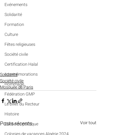
Evénements
Solidarité
Formation
Culture
Fêtes religieuses
Société civile
Certification Halal
commémorations
Solidarité
Société civile
Hommage
Mosquée de Paris
Fédération GMP
Le billet du Recteur
Histoire
Posts récents
Voir tout
Contexte politique
Colonies de vacances Algérie 2024