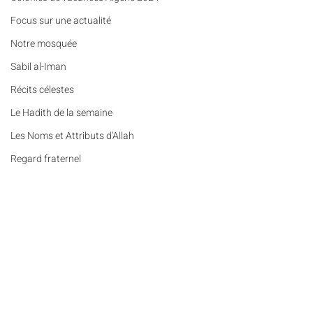
​​Focus sur une actualité
Notre mosquée
Sabil al-Iman
Récits célestes
Le Hadith de la semaine
Les Noms et Attributs d'Allah
Regard fraternel
Lumière et lieux saints
De la Révélation à nos jours
Les Mots Voyageurs
Commentaires
Le Vrai du Faux
Portrait
Récits célestes (n°95) - Une
Colonies de vacanc
Rédigez un commentaire...
Des Pierres et des Prières
empreinte qui dépasse la
Algérie : nos enfan