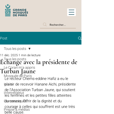
Post
Tous les posts
11 déc. 2025
1 min de lecture
Tous les posts
Échange avec la présidente de
Le Coran m’a appris
Turban Jaune
Mosquée de Paris
Le recteur Chems-eddine Hafiz a eu le 
plaisir de recevoir Hanane Aichi, présidente 
Islam
de l’Association Turban Jaune, qui soutient 
Interreligieux
les femmes et les petites filles atteintes 
du cancer. Offrir de la dignité et du 
Communiqués
courage à celles qui souffrent est une très 
Presse & médias
belle cause.