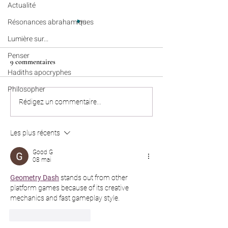
Actualité
Résonances abrahamiques
Lumière sur...
Penser
9 commentaires
Hadiths apocryphes
Philosopher
Récits célestes (n°95) - Une
Colonies de vacanc
Rédigez un commentaire...
empreinte qui dépasse la
Algérie : nos enfan
durée d’une vie
bien rentrés à Pari
Les plus récents
Marseille et Lille
Good G
08 mai
Geometry Dash
stands out from other 
platform games because of its creative 
mechanics and fast gameplay style.
J'aime
Répondre