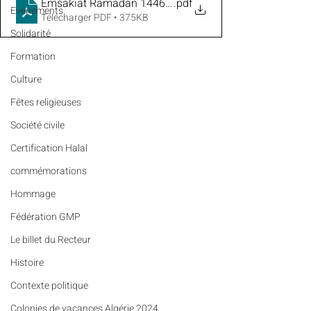
Emsakiat Ramadan 1446-2025 GMP Paris
.pdf
Evénements
Télécharger PDF • 375KB
Solidarité
Formation
Culture
Fêtes religieuses
Société civile
Certification Halal
commémorations
Hommage
Fédération GMP
Le billet du Recteur
Histoire
Contexte politique
Colonies de vacances Algérie 2024