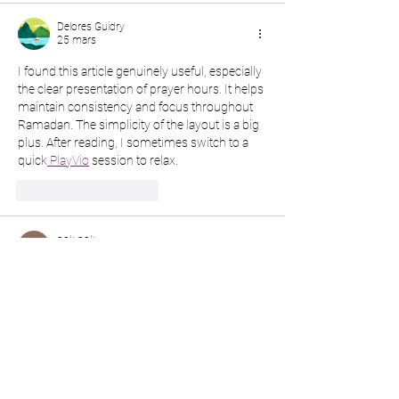
Delores Guidry
25 mars
I found this article genuinely useful, especially 
the clear presentation of prayer hours. It helps 
maintain consistency and focus throughout 
Ramadan. The simplicity of the layout is a big 
plus. After reading, I sometimes switch to a 
quick
 PlayVio
 session to relax.
J'aime
Répondre
pok pok
12 mars
, 
jobs st maarten
, what creative and inspiring 
work!
J'aime
Répondre