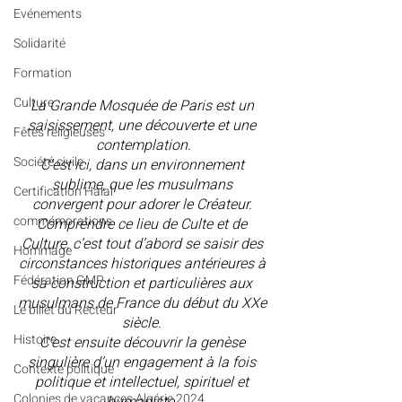
Evénements
Solidarité
Formation
Culture
La Grande Mosquée de Paris est un 
saisissement, une découverte et une 
Fêtes religieuses
contemplation.
Société civile
C’est ici, dans un environnement 
sublime, que les musulmans 
Certification Halal
convergent pour adorer le Créateur. 
commémorations
Comprendre ce lieu de Culte et de 
Culture, c’est tout d’abord se saisir des 
Hommage
circonstances historiques antérieures à 
Fédération GMP
sa construction et particulières aux 
musulmans de France du début du XXe 
Le billet du Recteur
siècle. 
Histoire
C’est ensuite découvrir la genèse 
singulière d’un engagement à la fois 
Contexte politique
politique et intellectuel, spirituel et 
Colonies de vacances Algérie 2024