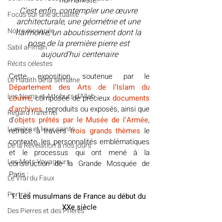
humaniste. 
C’est enfin, contempler une œuvre 
​​Focus sur une actualité
architecturale, une géométrie et une 
Notre mosquée
harmonie, un aboutissement dont la 
pose de la première pierre est 
Sabil al-Iman
aujourd’hui centenaire
Récits célestes
Cette exposition, soutenue par le 
Le Hadith de la semaine
Département des Arts de l’Islam du 
Les Noms et Attributs d'Allah
Louvre
, composée de précieux 
documents 
d’archives
, reproduits ou exposés, ainsi que 
Regard fraternel
d’
objets prêtés par le Musée de l’Armée
, 
Lumière et lieux saints
retrace à travers 
trois grands thèmes 
le 
contexte, les personnalités emblématiques 
De la Révélation à nos jours
et le processus qui ont mené à la 
Les Mots Voyageurs
construction de la Grande Mosquée de 
Paris : 
Le Vrai du Faux
Portrait
1. Les musulmans de France au début du 
XXe siècle
Des Pierres et des Prières