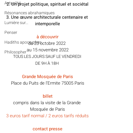
Actualité
2. Un projet politique, spirituel et sociétal
Résonances abrahamiques
3. Une œuvre architecturale centenaire et 
Lumière sur...
intemporelle
Penser
à découvrir
Hadiths apocryphes
du 20 octobre 2022 
au 15 novembre 2022
Philosopher
TOUS LES JOURS SAUF LE VENDREDI 
DE 9H À 18H 
Grande Mosquée de Paris
Place du Puits de l’Ermite 75005 Paris
billet
compris dans la visite de la Grande 
Mosquée de Paris
3 euros tarif normal / 2 euros tarifs réduits
contact presse