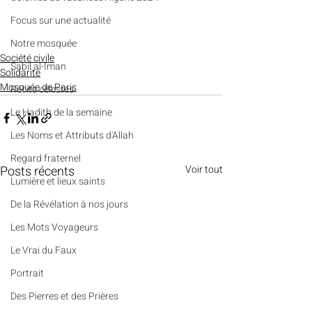
​​Focus sur une actualité
Notre mosquée
Société civile
Sabil al-Iman
Solidarité
Mosquée de Paris
Récits célestes
Le Hadith de la semaine
Les Noms et Attributs d'Allah
Regard fraternel
Posts récents
Voir tout
Lumière et lieux saints
De la Révélation à nos jours
Les Mots Voyageurs
Le Vrai du Faux
Portrait
Des Pierres et des Prières