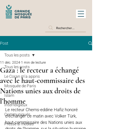
Post
Tous les posts
11 déc. 2024
1 min de lecture
Tous les posts
Gaza : le recteur a échangé
Le Coran m’a appris
avec le haut-commissaire des
Mosquée de Paris
Nations unies aux droits de
Islam
l’homme
Interreligieux
Le recteur Chems-eddine Hafiz honoré 
Communiqués
d’échanger ce matin avec Volker Türk, 
haut-commissaire des Nations unies aux 
Presse & médias
droits de l’homme, sur la situation humaine 