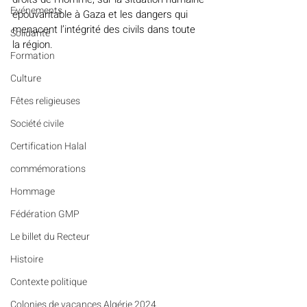
Evénements
épouvantable à Gaza et les dangers qui 
menacent l’intégrité des civils dans toute 
Solidarité
la région.
Formation
Culture
Fêtes religieuses
Société civile
Certification Halal
commémorations
Hommage
Fédération GMP
Le billet du Recteur
Histoire
Contexte politique
Colonies de vacances Algérie 2024