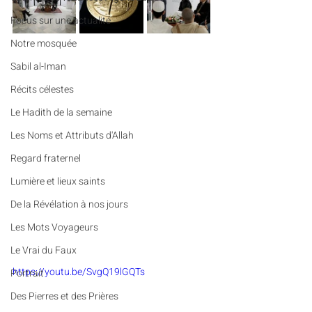
​​Focus sur une actualité
Notre mosquée
Sabil al-Iman
Récits célestes
Le Hadith de la semaine
Les Noms et Attributs d'Allah
Regard fraternel
Lumière et lieux saints
De la Révélation à nos jours
Les Mots Voyageurs
Le Vrai du Faux
https://youtu.be/SvgQ19lGQTs
Portrait
Des Pierres et des Prières