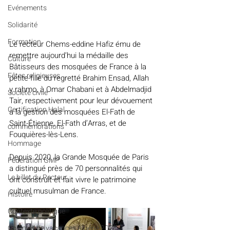
Evénements
Solidarité
Formation
Le recteur Chems-eddine Hafiz ému de 
remettre aujourd’hui la médaille des 
Culture
Bâtisseurs des mosquées de France à la 
Fêtes religieuses
petite-fille du regretté Brahim Ensad, Allah 
y rahmo, à Omar Chabani et à Abdelmadjid 
Société civile
Tair, respectivement pour leur dévouement 
Certification Halal
à la gestion des mosquées El-Fath de 
Saint-Étienne, El-Fath d’Arras, et de 
commémorations
Fouquières-lès-Lens.
Hommage
Depuis 2020, la Grande Mosquée de Paris 
Fédération GMP
a distingué près de 70 personnalités qui 
Le billet du Recteur
ont construit et fait vivre le patrimoine 
cultuel musulman de France.
Histoire
Contexte politique
Colonies de vacances Algérie 2024