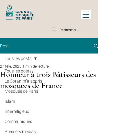
Post
Tous les posts
27 févr. 2025
1 min de lecture
Tous les posts
Honneur à trois Bâtisseurs des
Le Coran m’a appris
mosquées de France
Mosquée de Paris
Islam
Interreligieux
Communiqués
Presse & médias