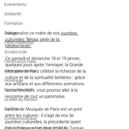
Evénements
Solidarité
Formation
Culture
Inauguration ce matin de nos 
journées 
culturelles "Béjaïa, perle de la 
Fêtes religieuses
Méditerranée"
.
Société civile
Ce samedi et dimanche 18 et 19 janvier, 
Certification Halal
quelques jours après Yennayer, la Grande 
commémorations
Mosquée de Paris célèbre la richesse de la 
culture et de la spiritualité berbères : grâce 
Hommage
aux artisans et aux différentes animations 
Fédération GMP
ou conférences, vous pourrez aller à la 
rencontre de tout un patrimoine.
Le billet du Recteur
Histoire
La Grande Mosquée de Paris est un pont 
entre les cultures : il s'agit de nos 3e 
Contexte politique
journées culturelles, la précédente ayant 
Colonies de vacances Algérie 2024
mis à l'honneur l'art musulman de Turquie.