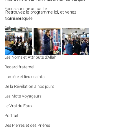
​​Focus sur une actualité
Retrouvez le 
programme ici
, et venez 
Notre mosquée
nombreux !
Sabil al-Iman
Récits célestes
Le Hadith de la semaine
Les Noms et Attributs d'Allah
Regard fraternel
Lumière et lieux saints
De la Révélation à nos jours
Les Mots Voyageurs
Le Vrai du Faux
Portrait
Des Pierres et des Prières