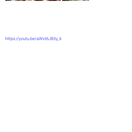
https://youtu.be/aWvt6J83y_k
Evénements
Culture
Histoire