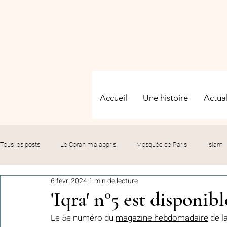
Accueil
Une histoire
Actual
Tous les posts
Le Coran m’a appris
Mosquée de Paris
Islam
6 févr. 2024
1 min de lecture
Evénements
Solidarité
Formation
Culture
Fête
'Iqra' n°5 est disponibl
Le 5e numéro du 
magazine hebdomadaire
 de 
commémorations
Hommage
Fédération GMP
Le bil