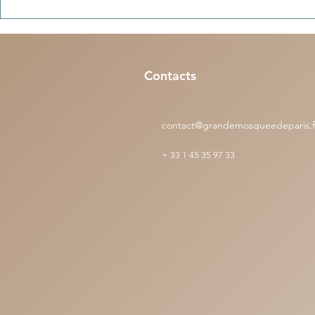
Colonies de vacances en Algérie :
Penser (n°3) - 
nos enfants sont tous bien rentrés
pratique et la
à Paris, Lyon, Marseille et Lille
Contacts
contact@grandemosqueedeparis.f
+
33 1 45 35 97 33