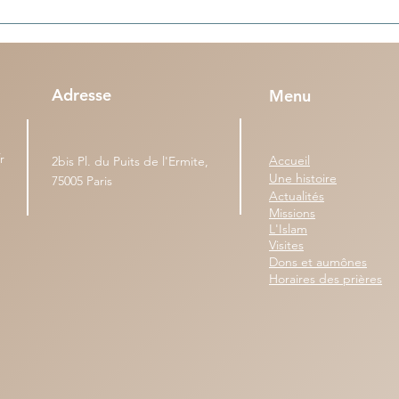
Le football : entre la
Les mots voyageurs (n°13) -
 pulsion existentielle
Mousseline
Adresse
Menu
r
Accueil
2bis Pl. du Puits de l'Ermite,
Une histoire
75005 Paris
Actualités
Missions
L'Islam
Visites
Dons et aumônes
Horaires des prières