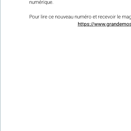
numérique.
Pour lire ce nouveau numéro et recevoir le maga
Colonies de vacances Algérie 2024
https://www.grandemos
​​Focus sur une actualité
Le Hadith de la semaine
Les Noms et Attributs d'Allah
Regar
Les Mots Voyageurs