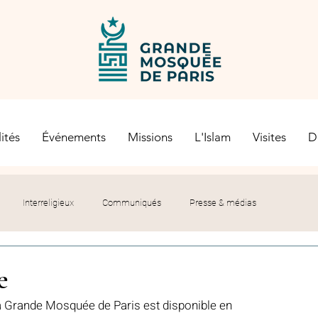
ités
Événements
Missions
L'Islam
Visites
D
Interreligieux
Communiqués
Presse & médias
s religieuses
Société civile
Certification Halal
e
la Grande Mosquée de Paris est disponible en 
let du Recteur
Histoire
Contexte politique