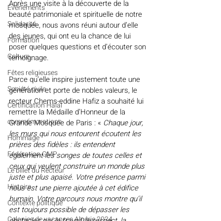
Après une visite à la découverte de la 
Evénements
beauté patrimoniale et spirituelle de notre 
Solidarité
mosquée, nous avons réuni autour d’elle 
des jeunes, qui ont eu la chance de lui 
Formation
poser quelques questions et d’écouter son 
Culture
témoignage.
Fêtes religieuses
Parce qu’elle inspire justement toute une 
Société civile
génération et porte de nobles valeurs, le 
recteur Chems-eddine Hafiz a souhaité lui 
Certification Halal
remettre la Médaille d’Honneur de la 
commémorations
Grande Mosquée de Paris : « 
Chaque jour, 
les murs qui nous entourent écoutent les 
Hommage
prières des fidèles : ils entendent 
Fédération GMP
également les songes de toutes celles et 
ceux qui veulent construire un monde plus 
Le billet du Recteur
juste et plus apaisé. Votre présence parmi 
Histoire
nous est une pierre ajoutée à cet édifice 
humain. Votre parcours nous montre qu’il 
Contexte politique
est toujours possible de dépasser les 
Colonies de vacances Algérie 2024
obstacles par le travail, le respect, la 