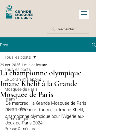
Post
Tous les posts
29 oct. 2025
1 min de lecture
Tous les posts
La championne olympique
Le Coran m’a appris
Imane Khelif à la Grande
Mosquée de Paris
Mosquée de Paris
Islam
Ce mercredi, la Grande Mosquée de Paris 
Interreligieux
avait le bonheur d’accueillir Imane Khelif, 
championne olympique pour l’Algérie aux 
Communiqués
Jeux de Paris 2024.
Presse & médias