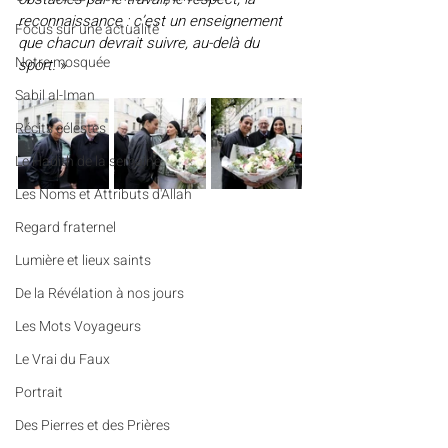
reconnaissance : c’est un enseignement 
​​Focus sur une actualité
que chacun devrait suivre, au-delà du 
Notre mosquée
sport.
 »
Sabil al-Iman
Récits célestes
Le Hadith de la semaine
Les Noms et Attributs d'Allah
Regard fraternel
Lumière et lieux saints
De la Révélation à nos jours
Les Mots Voyageurs
Le Vrai du Faux
Portrait
Des Pierres et des Prières