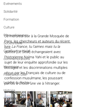
Evénements
Solidarité
Formation
Culture
Fêtes religieuses
Ce mercredi soir à la Grande Mosquée de 
Paris, 
les chercheurs et auteurs du récent 
Société civile
livre
La France, tu l'aimes mais tu la 
Certification Halal
quittes 
(Le Seuil) échangeaient avec 
l'historienne Naïma Yahi et le public au 
commémorations
sujet de leur enquête approfondie sur les 
Hommage
blocages et les discriminations multiples 
vécus par les Français 
de culture ou de 
Fédération GMP
confession musulmane, les poussant 
Le billet du Recteur
parfois à choisir une vie à l'étranger.
Histoire
Contexte politique
Colonies de vacances Algérie 2024