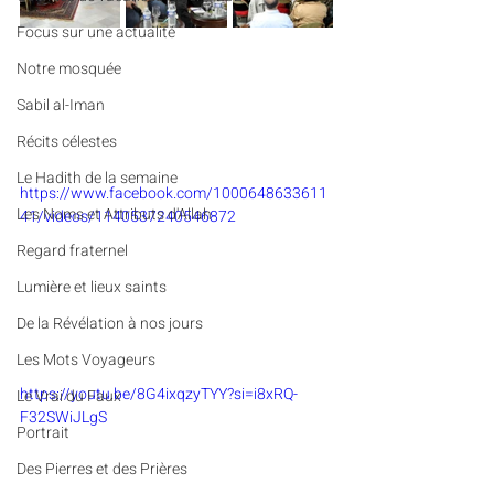
​​Focus sur une actualité
Notre mosquée
Sabil al-Iman
Récits célestes
Le Hadith de la semaine
https://www.facebook.com/1000648633611
Les Noms et Attributs d'Allah
41/videos/1140537240546872
Regard fraternel
Lumière et lieux saints
De la Révélation à nos jours
Les Mots Voyageurs
https://youtu.be/8G4ixqzyTYY?si=i8xRQ-
Le Vrai du Faux
F32SWiJLgS
Portrait
Des Pierres et des Prières