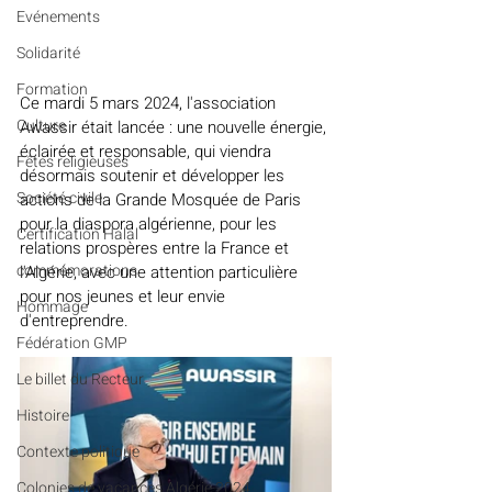
Evénements
Solidarité
Formation
Ce mardi 5 mars 2024, l'association 
Culture
Awassir était lancée : une nouvelle énergie, 
éclairée et responsable, qui viendra 
Fêtes religieuses
désormais soutenir et développer les 
Société civile
actions de la Grande Mosquée de Paris 
pour la diaspora algérienne, pour les 
Certification Halal
relations prospères entre la France et 
commémorations
l'Algérie, avec une attention particulière 
pour nos jeunes et leur envie 
Hommage
d'entreprendre.
Fédération GMP
Le billet du Recteur
Histoire
Contexte politique
Colonies de vacances Algérie 2024