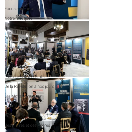
​​Focus sur une actualité
Notre mosquée
Sabil al-Iman
Récits célestes
Le Hadith de la semaine
Les Noms et Attributs d'Allah
Regard fraternel
Lumière et lieux saints
De la Révélation à nos jours
Les Mots Voyageurs
Le Vrai du Faux
Portrait
Des Pierres et des Prières