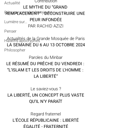
Contribution
Actualité
LE MYTHE DU “GRAND 
Résonances abrahamiques
REMPLACEMENT” : DÉCONSTRUIRE UNE 
PEUR INFONDÉE
Lumière sur...
PAR RACHID AZIZI
Penser
Actualités de la Grande Mosquée de Paris
Hadiths apocryphes
LA SEMAINE 
DU 6 AU 13 OCTOBRE 2024
Philosopher
Paroles du Minbar
LE RÉSUMÉ DU PRÊCHE DU VENDREDI : 
“L’ISLAM ET LES DROITS DE L'HOMME : 
LA LIBERTÉ”
Le saviez-vous ?
 LA LIBERTÉ, UN CONCEPT PLUS VASTE 
QU’IL N’Y PARAÎT
Regard fraternel
 L’ÉCOLE RÉPUBLICAINE : LIBERTÉ 
ÉGALITÉ - FRATERNITÉ