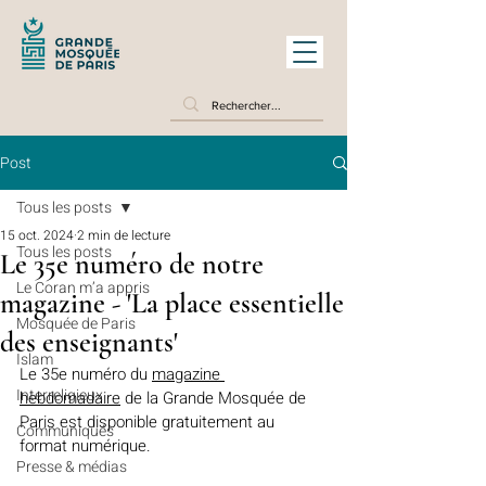
Post
Tous les posts
15 oct. 2024
2 min de lecture
Tous les posts
Le 35e numéro de notre
Le Coran m’a appris
magazine - 'La place essentielle
Mosquée de Paris
des enseignants'
Islam
Le 35e numéro du 
magazine 
Interreligieux
hebdomadaire
 de la Grande Mosquée de 
Paris est disponible gratuitement au 
Communiqués
format numérique.
Presse & médias