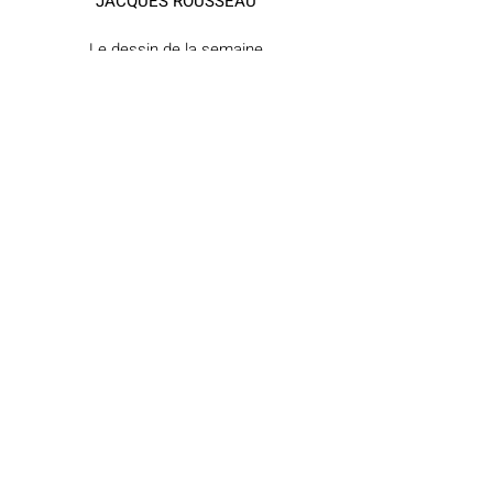
JACQUES ROUSSEAU
Le dessin de la semaine
PAR JUSTIN MARRON
La citation de la semaine
“RENDEZ VOTRE ÉLÈVE 
ATTENTIF”, JEAN-JACQUES ROUSSEAU
Événements à venir
À LA GRANDE MOSQUÉE DE PARIS
Islam
Mosquée de Paris
Interreligieux
Posts récents
Voir tout