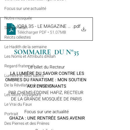
​​Focus sur une actualité
Notre mosquée
IQRA 35 - LE MAGAZINE HEBDOMADAIRE DE LA GRAN
.pdf
Sabil al-Iman
Télécharger PDF • 51.07MB
Récits célestes
Le Hadith de la semaine
SOMMAIRE  DU N°35
Les Noms et Attributs d'Allah
Regard fraternel
Le billet du Recteur
  LA LUMIÈRE DU SAVOIR CONTRE LES 
Lumière et lieux saints
OMBRES DU FANATISME : MON SOUTIEN 
De la Révélation à nos jours
AUX ENSEIGNANTS
PAR CHEMS-EDDINE HAFIZ, RECTEUR 
Les Mots Voyageurs
DE LA GRANDE MOSQUÉE DE PARIS
Le Vrai du Faux
Focus sur une actualité
Portrait
 GHAZA : UNE RENTRÉE SANS AVENIR
Des Pierres et des Prières