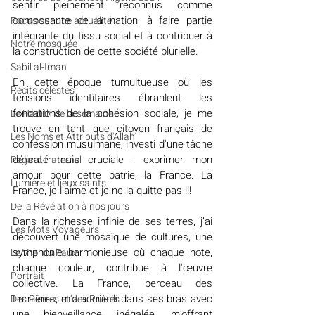
sentir pleinement reconnus comme 
composante de la nation, à faire partie 
​​Focus sur une actualité
intégrante du tissu social et à contribuer à 
Notre mosquée
la construction de cette société plurielle.
Sabil al-Iman
En cette époque tumultueuse où les 
Récits célestes
tensions identitaires ébranlent les 
fondations de la cohésion sociale, je me 
Le Hadith de la semaine
trouve en tant que citoyen français de 
Les Noms et Attributs d'Allah
confession musulmane, investi d'une tâche 
délicate mais cruciale : exprimer mon 
Regard fraternel
amour pour cette patrie, la France. La 
Lumière et lieux saints
France, je l’aime et je ne la quitte pas !!!
De la Révélation à nos jours
Dans la richesse infinie de ses terres, j’ai 
Les Mots Voyageurs
découvert une mosaïque de cultures, une 
symphonie harmonieuse où chaque note, 
Le Vrai du Faux
chaque couleur, contribue à l'œuvre 
Portrait
collective. La France, berceau des 
Lumières, m'a accueilli dans ses bras avec 
Des Pierres et des Prières
une bienveillance inégalée, m'offrant 