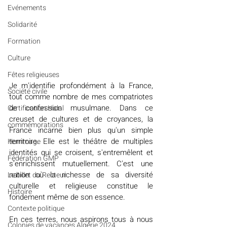
Evénements
Solidarité
Formation
Culture
Fêtes religieuses
Je m'identifie profondément à la France, 
Société civile
tout comme nombre de mes compatriotes 
de confession musulmane. Dans ce 
Certification Halal
creuset de cultures et de croyances, la 
commémorations
France incarne bien plus qu'un simple 
territoire. Elle est le théâtre de multiples 
Hommage
identités qui se croisent, s'entremêlent et 
Fédération GMP
s'enrichissent mutuellement. C'est une 
nation où la richesse de sa diversité 
Le billet du Recteur
culturelle et religieuse constitue le 
Histoire
fondement même de son essence.
Contexte politique
En ces terres, nous aspirons tous à nous 
Colonies de vacances Algérie 2024