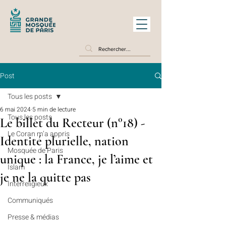
Post
Tous les posts
6 mai 2024
5 min de lecture
Tous les posts
Le billet du Recteur (n°18) -
Le Coran m’a appris
Identité plurielle, nation
Mosquée de Paris
unique : la France, je l’aime et
Islam
je ne la quitte pas
Interreligieux
Communiqués
Presse & médias