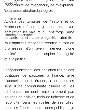
Actualité
l'opportunité de m'épanouir, de m'exprimer, 
et de contribuer à son progrès.
Résonances abrahamiques
Lumière sur...
Au-delà des tumultes de l'histoire et du 
poids des mémoires, je contemple avec 
Penser
admiration les valeurs qui ont forgé l'âme 
Hadiths apocryphes
de cette nation. Liberté, égalité, fraternité : 
des mots qui résonnent comme autant de 
Philosopher
promesses d'un avenir meilleur, d'une 
société où chacun peut aspirer à la dignité 
et à la justice.
Indépendamment des conjonctures et des 
politiques de passage, la France, terre 
d'accueil et de tolérance, a su tisser les 
liens d'une communauté plurielle, où les 
différences ne sont majoritairement pas 
sources de division, mais de richesse et de 
fécondité. Dans les ruelles de ses villes, 
dans les échos de ses places publiques, je 