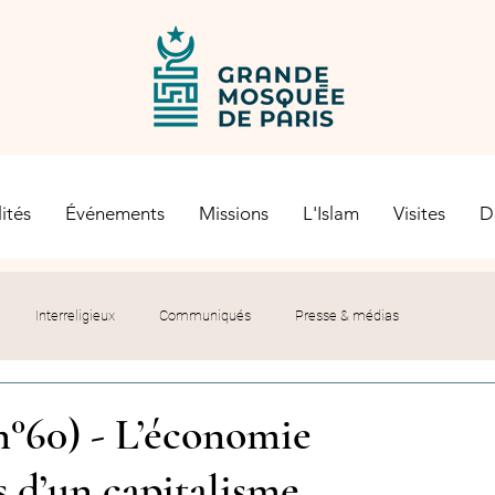
ités
Événements
Missions
L'Islam
Visites
D
Interreligieux
Communiqués
Presse & médias
s religieuses
Société civile
Certification Halal
n°60) - L’économie
s d’un capitalisme
let du Recteur
Histoire
Contexte politique