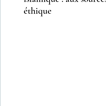
éthique
Colonies de vacances Algérie 2024
​​Focus sur une actualité
Le Hadith de la semaine
Les Noms et Attributs d'Allah
Regar
Les Mots Voyageurs