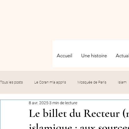
Accueil
Une histoire
Actual
Tous les posts
Le Coran m’a appris
Mosquée de Paris
Islam
8 avr. 2025
3 min de lecture
Evénements
Solidarité
Formation
Culture
Fête
Le billet du Recteur (
islamique : aux source
commémorations
Hommage
Fédération GMP
Le bil