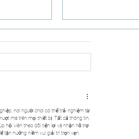
acances en Algérie :
Penser (n°3) - Le football : entre
nt tous bien rentrés
pratique et la pulsion existentie
 Marseille et Lille
iệp, nơi người chơi có thể trải nghiệm từ 
ượt mà trên mọi thiết bị. Tất cả thông tin, 
 hội viên theo dõi tiện lợi và nhận hỗ trợ 
để tận hưởng niềm vui giải trí trọn vẹn.