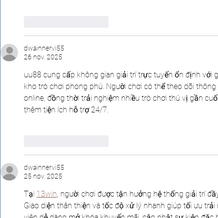
J'aime
Répondre
dwainnervi55
26 nov. 2025
uu88 cung cấp không gian giải trí trực tuyến ổn định với 
kho trò chơi phong phú. Người chơi có thể theo dõi thông 
online, đồng thời trải nghiệm nhiều trò chơi thú vị gần cuối
thêm tiện ích hỗ trợ 24/7.
J'aime
Répondre
dwainnervi55
25 nov. 2025
Tại 
13win
, người chơi được tận hưởng hệ thống giải trí đ
Giao diện thân thiện và tốc độ xử lý nhanh giúp tối ưu trả
viên dễ dàng mở khóa khuyến mãi, cập nhật sự kiện đặc b