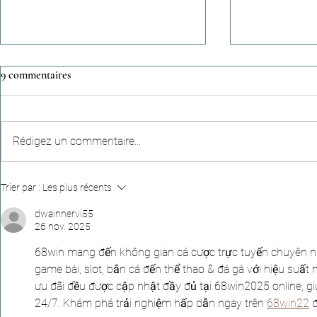
9 commentaires
Rédigez un commentaire...
Récits célestes (n°95) - Une
Colonies de v
Trier par :
Les plus récents
empreinte qui dépasse la durée
nos enfants so
d’une vie
à Paris, Lyon,
dwainnervi55
26 nov. 2025
68win mang đến không gian cá cược trực tuyến chuyên ngh
game bài, slot, bắn cá đến thể thao & đá gà với hiệu suất m
ưu đãi đều được cập nhật đầy đủ tại 68win2025 online, giúp
24/7. Khám phá trải nghiệm hấp dẫn ngay trên 
68win22
 