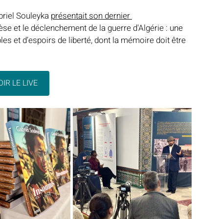
briel Souleyka 
présentait son dernier 
nèse et le déclenchement de la guerre d'Algérie : une 
es et d’espoirs de liberté, dont la mémoire doit être 
Notre mosquée
Sabil al-Iman
Récits célestes
d fraternel
Lumière et lieux saints
De la Révélation à nos jours
IR LE LIVE