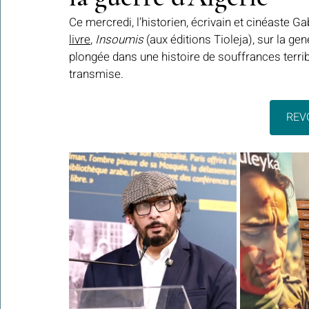
Ce mercredi, l’historien, écrivain et cinéaste Ga
livre
, 
Insoumis 
(aux éditions Tioleja), sur la ge
Colonies de vacances Algérie 2024
plongée dans une histoire de souffrances terribl
​​Focus sur une actualité
transmise.
Le Hadith de la semaine
Les Noms et Attributs d'Allah
Regar
REVO
Les Mots Voyageurs