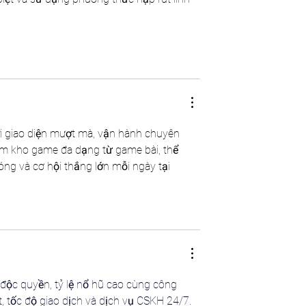
ới giao diện mượt mà, vận hành chuyên 
iệm kho game đa dạng từ game bài, thể 
g và cơ hội thắng lớn mỗi ngày tại 
 độc quyền, tỷ lệ nổ hũ cao cùng công 
 tốc độ giao dịch và dịch vụ CSKH 24/7. 