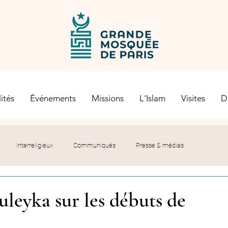
ités
Événements
Missions
L'Islam
Visites
D
Interreligieux
Communiqués
Presse & médias
s religieuses
Société civile
Certification Halal
uleyka sur les débuts de
let du Recteur
Histoire
Contexte politique