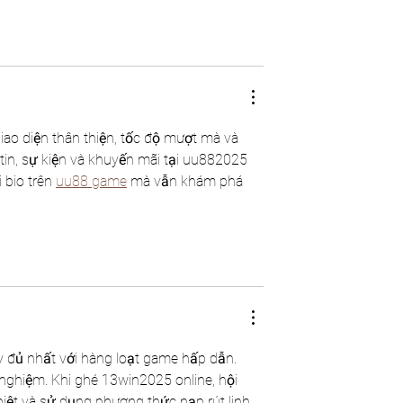
giao diện thân thiện, tốc độ mượt mà và 
tin, sự kiện và khuyến mãi tại uu882025 
 bio trên 
uu88 game
 mà vẫn khám phá 
ầy đủ nhất với hàng loạt game hấp dẫn. 
i nghiệm. Khi ghé 13win2025 online, hội 
iệt và sử dụng phương thức nạp rút linh 