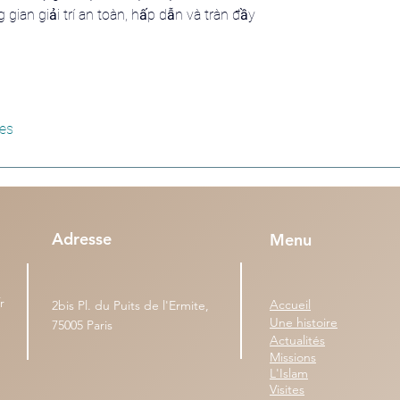
ian giải trí an toàn, hấp dẫn và tràn đầy 
res
Adresse
Menu
r
Accueil
2bis Pl. du Puits de l'Ermite,
Une histoire
75005 Paris
Actualités
Missions
L'Islam
Visites