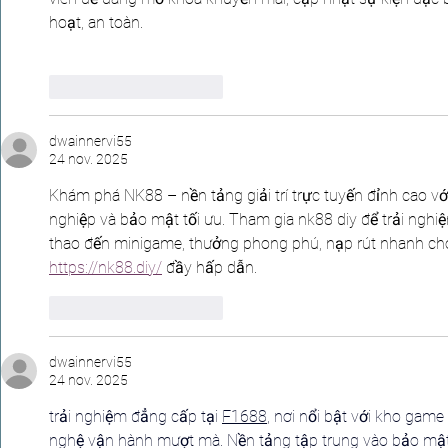
hoạt, an toàn.
J'aime
Répondre
dwainnervi55
24 nov. 2025
Khám phá NK88 – nền tảng giải trí trực tuyến đỉnh cao v
nghiệp và bảo mật tối ưu. Tham gia nk88 diy để trải ngh
thao đến minigame, thưởng phong phú, nạp rút nhanh chón
https://nk88.diy/
 đầy hấp dẫn.
J'aime
Répondre
dwainnervi55
24 nov. 2025
trải nghiệm đẳng cấp tại 
F1688
, nơi nổi bật với kho game
nghệ vận hành mượt mà. Nền tảng tập trung vào bảo mật,