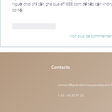
Người chơi chỉ cần ghé qua af1688 com để tiếp cận không g
cơ hội.
J'aime
Répondre
Voir plus de commentai
Contacts
contact@grandemosqueedeparis.f
+
33 1 45 35 97 33