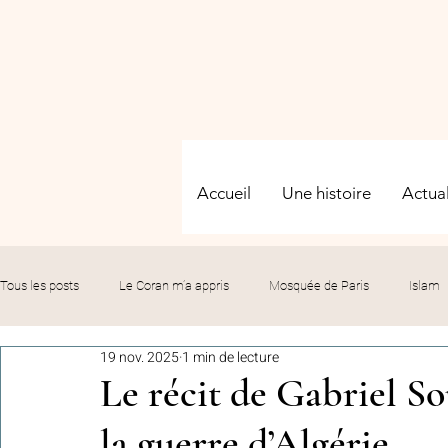
Accueil
Une histoire
Actual
Tous les posts
Le Coran m’a appris
Mosquée de Paris
Islam
19 nov. 2025
1 min de lecture
Evénements
Solidarité
Formation
Culture
Fête
Le récit de Gabriel So
la guerre d’Algérie
commémorations
Hommage
Fédération GMP
Le bil