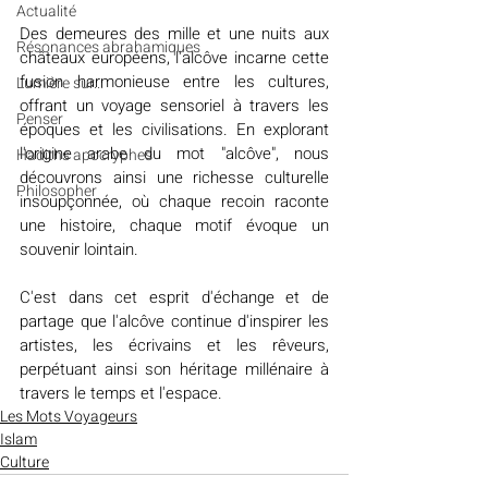
Actualité
Des demeures des mille et une nuits aux 
Résonances abrahamiques
châteaux européens, l'alcôve incarne cette 
fusion harmonieuse entre les cultures, 
Lumière sur...
offrant un voyage sensoriel à travers les 
Penser
époques et les civilisations. En explorant 
l'origine arabe du mot "alcôve", nous 
Hadiths apocryphes
découvrons ainsi une richesse culturelle 
Philosopher
insoupçonnée, où chaque recoin raconte 
une histoire, chaque motif évoque un 
souvenir lointain. 
C'est dans cet esprit d'échange et de 
partage que l'alcôve continue d'inspirer les 
artistes, les écrivains et les rêveurs, 
perpétuant ainsi son héritage millénaire à 
travers le temps et l'espace.
Les Mots Voyageurs
Islam
Culture