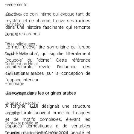
Evénements
L'alcôve, ce coin intime qui évoque tant de 
Solidarité
mystère et de charme, trouve ses racines 
Formation
dans une histoire fascinante qui remonte 
aux terres arabes. 
Culture
Fêtes religieuses
Le mot "alcôve" tire son origine de l'arabe 
"القبة" "al-qubba", qui signifie littéralement 
Société civile
"coupole" ou "dôme". Cette référence 
Certification Halal
architecturale révèle l'influence des 
civilisations arabes sur la conception de 
commémorations
l'espace intérieur. 
Hommage
Un voyage dans les origines arabes
Fédération GMP
Le billet du Recteur
À l'origine, القبة désignait une structure 
architecturale souvent ornée de fresques 
Histoire
et de motifs complexes, élevant les 
Contexte politique
espaces domestiques à de véritables 
œuvres d'art. Cette notion de beauté et 
Colonies de vacances Algérie 2024