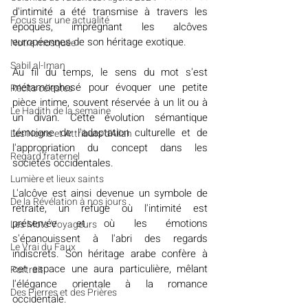
d'intimité a été transmise à travers les 
​​Focus sur une actualité
époques, imprégnant les alcôves 
européennes de son héritage exotique.
Notre mosquée
Sabil al-Iman
Au fil du temps, le sens du mot s'est 
métamorphosé pour évoquer une petite 
Récits célestes
pièce intime, souvent réservée à un lit ou à 
Le Hadith de la semaine
un divan. Cette évolution sémantique 
témoigne de l'adaptation culturelle et de 
Les Noms et Attributs d'Allah
l'appropriation du concept dans les 
Regard fraternel
sociétés occidentales. 
Lumière et lieux saints
L'alcôve est ainsi devenue un symbole de 
De la Révélation à nos jours
retraite, un refuge où l'intimité est 
préservée et où les émotions 
Les Mots Voyageurs
s'épanouissent à l'abri des regards 
Le Vrai du Faux
indiscrets. Son héritage arabe confère à 
cet espace une aura particulière, mêlant 
Portrait
l'élégance orientale à la romance 
Des Pierres et des Prières
occidentale. 