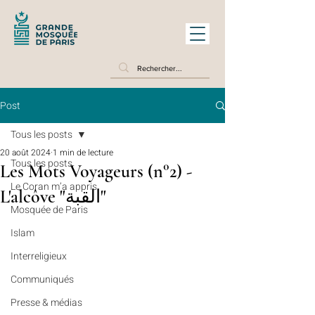
Post
Tous les posts
20 août 2024
1 min de lecture
Tous les posts
Les Mots Voyageurs (n°2) -
Le Coran m’a appris
L'alcôve "القبة"
Mosquée de Paris
Islam
Interreligieux
Communiqués
Presse & médias