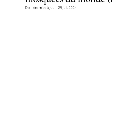
Dernière mise à jour :
29 juil. 2024
Colonies de vacances Algérie 2024
​​Focus sur une actualité
Le Hadith de la semaine
Les Noms et Attributs d'Allah
Regar
Les Mots Voyageurs