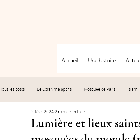
Accueil
Une histoire
Actual
Tous les posts
Le Coran m’a appris
Mosquée de Paris
Islam
2 févr. 2024
2 min de lecture
Evénements
Solidarité
Formation
Culture
Fête
Lumière et lieux saint
mosquées du monde (n
commémorations
Hommage
Fédération GMP
Le bil