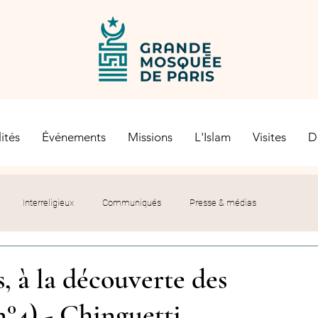
ités
Événements
Missions
L'Islam
Visites
D
Interreligieux
Communiqués
Presse & médias
s religieuses
Société civile
Certification Halal
s, à la découverte des
°4) - Chinguetti
let du Recteur
Histoire
Contexte politique