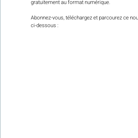
gratuitement au format numérique.
Abonnez-vous, téléchargez et parcourez ce nouv
Colonies de vacances Algérie 2024
ci-dessous : 
​​Focus sur une actualité
Le Hadith de la semaine
Les Noms et Attributs d'Allah
Regar
Les Mots Voyageurs