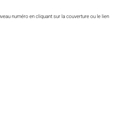
eau numéro en cliquant sur la couverture ou le lien 
Notre mosquée
Sabil al-Iman
Récits célestes
d fraternel
Lumière et lieux saints
De la Révélation à nos jours