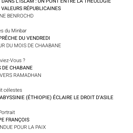
 DANS L’ISLAM : UN PONT ENTRE LA THÉOLOGIE 
 VALEURS RÉPUBLICAINES
INE BENROCHD
es du Minbar
PRÊCHE DU VENDREDI
UR DU MOIS DE CHAABANE
viez-Vous ?
S DE CHABANE
 VERS RAMADHAN
t célestes
YSSINIE (ÉTHIOPIE) ÉCLAIRE LE DROIT D’ASILE
Portrait
PE FRANÇOIS
NDUE POUR LA PAIX