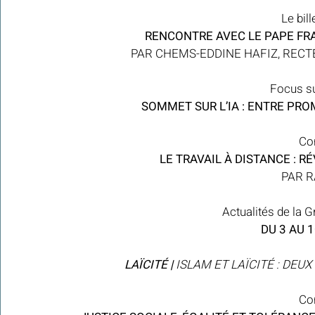
Le bil
 RENCONTRE AVEC LE PAPE FRA
PAR CHEMS-EDDINE HAFIZ, RECT
Focus su
SOMMET SUR L’IA : ENTRE PRO
Con
LE TRAVAIL À DISTANCE : R
PAR R
Actualités de la 
DU 3 AU 
 LAÏCITÉ | 
ISLAM ET LAÏCITÉ : DEU
Con