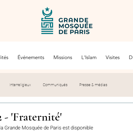
ités
Événements
Missions
L'Islam
Visites
D
Interreligieux
Communiqués
Presse & médias
s religieuses
Société civile
Certification Halal
 - 'Fraternité'
 la Grande Mosquée de Paris est disponible 
let du Recteur
Histoire
Contexte politique