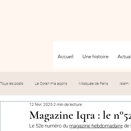
Accueil
Une histoire
Actual
Tous les posts
Le Coran m’a appris
Mosquée de Paris
Islam
12 févr. 2025
2 min de lecture
Evénements
Solidarité
Formation
Culture
Fête
Magazine Iqra : le n°52
Le 52e numéro du 
magazine hebdomadaire
 de
commémorations
Hommage
Fédération GMP
Le bil