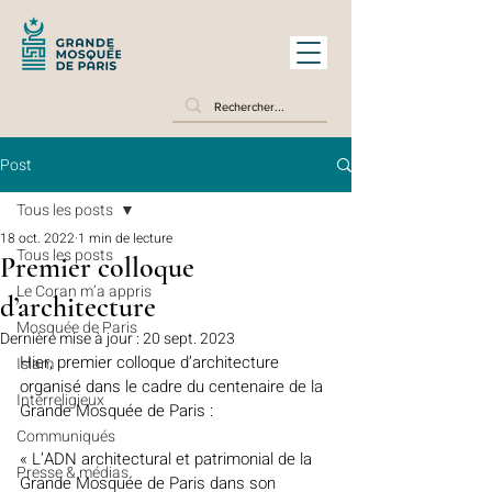
Post
Tous les posts
18 oct. 2022
1 min de lecture
Tous les posts
Premier colloque
Le Coran m’a appris
d’architecture
Mosquée de Paris
Dernière mise à jour :
20 sept. 2023
Hier, premier colloque d’architecture 
Islam
organisé dans le cadre du centenaire de la 
Interreligieux
Grande Mosquée de Paris : 
Communiqués
« L’ADN architectural et patrimonial de la 
Presse & médias
Grande Mosquée de Paris dans son 