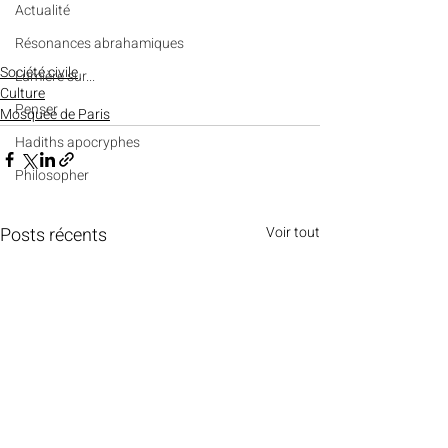
Actualité
Résonances abrahamiques
Société civile
Lumière sur...
Culture
Penser
Mosquée de Paris
Hadiths apocryphes
Philosopher
Posts récents
Voir tout