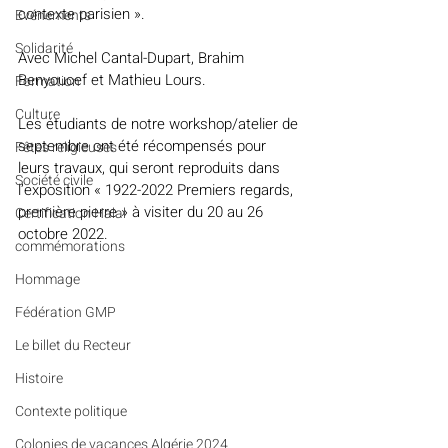
contexte parisien ».
Evénements
Solidarité
Avec Michel Cantal-Dupart, Brahim 
Benyoucef et Mathieu Lours.
Formation
Culture
Les étudiants de notre workshop/atelier de 
septembre ont été récompensés pour 
Fêtes religieuses
leurs travaux, qui seront reproduits dans 
Société civile
l’exposition « 1922-2022 Premiers regards, 
première pierre » à visiter du 20 au 26 
Certification Halal
octobre 2022.
commémorations
Hommage
Fédération GMP
Le billet du Recteur
Histoire
Contexte politique
Colonies de vacances Algérie 2024