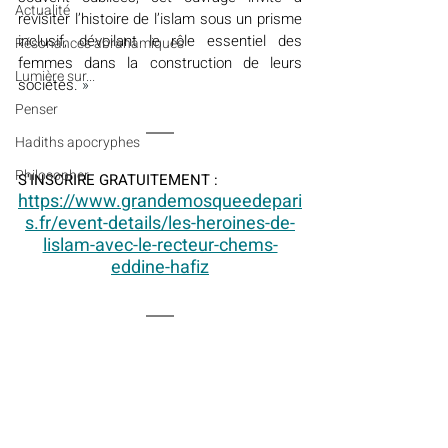
Actualité
revisiter l’histoire de l’islam sous un prisme 
inclusif, dévoilant le rôle essentiel des 
Résonances abrahamiques
femmes dans la construction de leurs 
Lumière sur...
sociétés. 
» 
Penser
Hadiths apocryphes
Philosopher
S'INSCRIRE GRATUITEMENT :
https://www.grandemosqueedepari
s.fr/event-details/les-heroines-de-
lislam-avec-le-recteur-chems-
eddine-hafiz