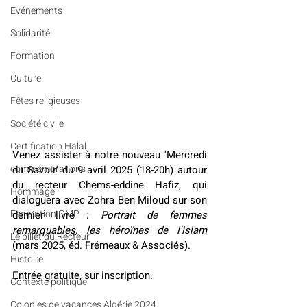
Evénements
Solidarité
Formation
Culture
Fêtes religieuses
Société civile
Certification Halal
Venez assister à notre nouveau 'Mercredi 
commémorations
du Savoir' du 9 avril 2025 (18-20h) autour 
du recteur Chems-eddine Hafiz, qui 
Hommage
dialoguera avec Zohra Ben Miloud sur son 
Fédération GMP
dernier livre : 
Portrait de femmes 
remarquables, les héroïnes de l'islam
Le billet du Recteur
(mars 2025, éd. Frémeaux & Associés).
Histoire
Entrée gratuite, sur inscription.
Contexte politique
Colonies de vacances Algérie 2024