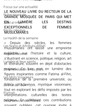
​​Focus sur une actualité
LE NOUVEAU LIVRE DU RECTEUR DE LA 
Notre mosquée
GRANDE MOSQUÉE DE PARIS QUI MET 
EN LUMIÈRE LES DESTINS 
Sabil al-Iman
EXCEPTIONNELS DE FEMMES 
Récits célestes
MUSULMANES
Le Hadith de la semaine
« 
Depuis des siècles, les femmes 
Les Noms et Attributs d'Allah
musulmanes ont laissé une empreinte 
indélébile sur l’histoire et la culture, 
Regard fraternel
s’illustrant en science, politique, religion, art 
Lumière et lieux saints
et littérature, souvent en dépit d’obstacles 
majeurs. Ce livre met en lumière des 
De la Révélation à nos jours
figures inspirantes comme Fatima al-Fihri, 
Les Mots Voyageurs
fondatrice de la première université, ou 
Râbi’a al-’Adawiyya, mystique visionnaire, 
Le Vrai du Faux
tout en explorant les défis imposés par les 
Portrait
interprétations culturelles des textes 
religieux. En célébrant ces contributions 
Des Pierres et des Prières
souvent oubliées, cet ouvrage invite à 