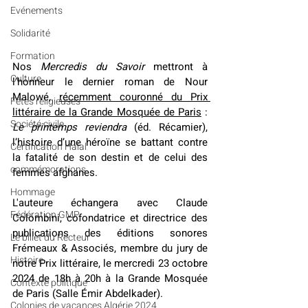
Evénements
Solidarité
Formation
Nos 
Mercredis du Savoir
 mettront à 
Culture
l’honneur le dernier roman de Nour 
Malowé, 
récemment couronné du Prix 
Fêtes religieuses
littéraire de la Grande Mosquée de Paris
 : 
Société civile
Le printemps reviendra
 (éd. Récamier), 
l’histoire d’une héroïne se battant contre 
Certification Halal
la fatalité de son destin et de celui des 
commémorations
femmes afghanes.
Hommage
L'auteure échangera avec Claude 
Fédération GMP
Colombini, 
cofondatrice et directrice des 
publications des éditions sonores 
Le billet du Recteur
Frémeaux & Associés
, membre du jury de 
Histoire
notre Prix littéraire, le m
ercredi 23 octobre 
2024 de 18h à 20h à la Grande Mosquée 
Contexte politique
de Paris (Salle Émir Abdelkader). 
Colonies de vacances Algérie 2024