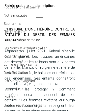
Entrée gratuite, sur inscription.
​​Focus sur une actualité
Notre mosquée
Sabil al-Iman
L’HISTOIRE D’UNE HÉROÏNE CONTRE LA 
Récits célestes
FATALITÉ DU DESTIN DES FEMMES 
Le Hadith de la semaine
AFGHANES
Les Noms et Attributs d'Allah
Afghanistan, juillet 2021. Kaboul s’habille 
Regard fraternel
pour la guerre. Les troupes américaines 
ont déserté et les talibans sont aux portes 
Lumière et lieux saints
de la ville. Marwa, chirurgienne et mère de 
De la Révélation à nos jours
trois adolescents, le sait : les autrefois sont 
des lendemains. Ses enfants connaîtront 
Les Mots Voyageurs
ce qu’elle a vu, vingt ans auparavant.
Le Vrai du Faux
Comment les protéger ? Comment 
empêcher ceux qui viennent de tout 
Portrait
détruire ? Les femmes revêtent leur burqa 
Des Pierres et des Prières
bleue, les commerçants repeignent leur 