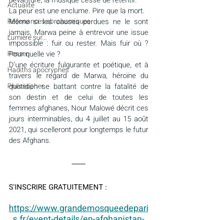
devanture, la musique cesse de retentir.
Actualité
La peur est une enclume. Pire que la mort.
Résonances abrahamiques
Même si les causes perdues ne le sont 
jamais, Marwa peine à entrevoir une issue 
Lumière sur...
impossible : fuir ou rester. Mais fuir où ? 
Penser
Pour quelle vie ?
D’une écriture fulgurante et poétique, et à 
Hadiths apocryphes
travers le regard de Marwa, héroïne du 
Philosopher
quotidien se battant contre la fatalité de 
son destin et de celui de toutes les 
femmes afghanes, Nour Malowé décrit ces 
jours interminables, du 4 juillet au 15 août 
2021, qui scelleront pour longtemps le futur 
des Afghans.
S'INSCRIRE GRATUITEMENT :
https://www.grandemosqueedepari
s.fr/event-details/en-afghanistan-