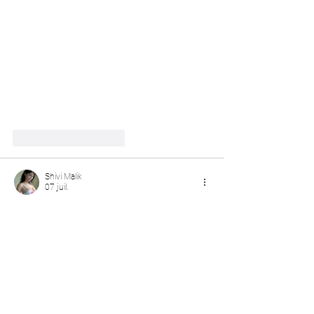
J'aime
Répondre
Shivi Malik
07 juil.