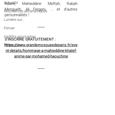
Actualité
Adane, Mahieddine Meftah, Rabah 
Menguelti, Ali Fergani, ... et d'autres 
Résonances abrahamiques
personnalités !
Lumière sur...
Penser
Hadiths apocryphes
S'INSCRIRE GRATUITEMENT :
https://www.grandemosqueedeparis.fr/eve
Philosopher
nt-details/hommage-a-mahieddine-khalef-
anime-par-mohamed-haouchine