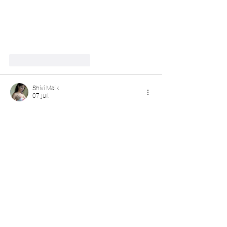
J'aime
Répondre
Shivi Malik
07 juil.