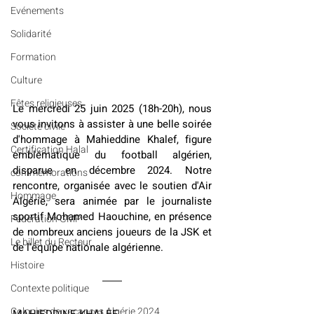
Evénements
Solidarité
Formation
Culture
Fêtes religieuses
Le mercredi 25 juin 2025 (18h-20h), nous 
vous invitons à assister à une belle soirée 
Société civile
d'hommage à Mahieddine Khalef, figure 
Certification Halal
emblématique du football algérien, 
disparue en décembre 2024. Notre 
commémorations
rencontre, organisée avec le soutien d'Air 
Hommage
Algérie, sera animée par le journaliste 
sportif Mohamed Haouchine, en présence 
Fédération GMP
de nombreux anciens joueurs de la JSK et 
Le billet du Recteur
de l'équipe nationale algérienne.
Histoire
Contexte politique
Colonies de vacances Algérie 2024
MAHIEDDINE KHALEF