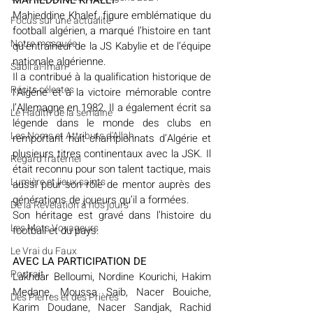
Mahieddine Khalef, figure emblématique du 
​​Focus sur une actualité
football algérien, a marqué l’histoire en tant 
Notre mosquée
qu’entraîneur de la JS Kabylie et de l’équipe 
nationale algérienne.
Sabil al-Iman
Il a contribué à la qualification historique de 
Récits célestes
l’Algérie et à la victoire mémorable contre 
l’Allemagne en 1982. Il a également écrit sa 
Le Hadith de la semaine
légende dans le monde des clubs en 
Les Noms et Attributs d'Allah
remportant huit championnats d’Algérie et 
plusieurs titres continentaux avec la JSK. Il 
Regard fraternel
était reconnu pour son talent tactique, mais 
Lumière et lieux saints
aussi pour son rôle de mentor auprès des 
générations de joueurs qu’il a formées.
De la Révélation à nos jours
Son héritage est gravé dans l’histoire du 
Les Mots Voyageurs
football et du pays.
Le Vrai du Faux
AVEC LA PARTICIPATION DE 
Portrait
Lakhdar Belloumi, Nordine Kourichi, Hakim 
Medane, Moussa Saib, Nacer Bouiche, 
Des Pierres et des Prières
Karim Doudane, Nacer Sandjak, Rachid 