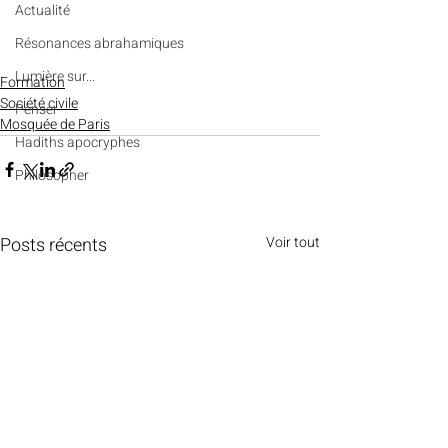
Actualité
Résonances abrahamiques
Lumière sur...
Formation
Société civile
Penser
Mosquée de Paris
Hadiths apocryphes
Philosopher
Posts récents
Voir tout