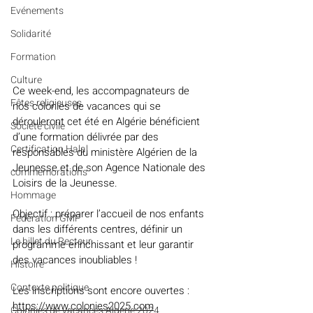
Evénements
Solidarité
Formation
Culture
Ce week-end, les accompagnateurs de 
Fêtes religieuses
nos colonies de vacances qui se 
dérouleront cet été en Algérie bénéficient 
Société civile
d’une formation délivrée par des 
Certification Halal
responsables du ministère Algérien de la 
Jeunesse et de son Agence Nationale des 
commémorations
Loisirs de la Jeunesse.
Hommage
Objectif : préparer l’accueil de nos enfants 
Fédération GMP
dans les différents centres, définir un 
Le billet du Recteur
programme enrichissant et leur garantir 
des vacances inoubliables !
Histoire
Contexte politique
Les inscriptions sont encore ouvertes : 
https://www.colonies2025.com
Colonies de vacances Algérie 2024